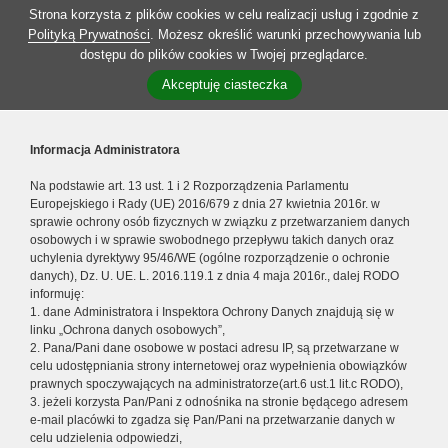
Strona korzysta z plików cookies w celu realizacji usług i zgodnie z
Polityką Prywatności
. Możesz określić warunki przechowywania lub
dostępu do plików cookies w Twojej przeglądarce.
Akceptuję ciasteczka
Informacja Administratora
Na podstawie art. 13 ust. 1 i 2 Rozporządzenia Parlamentu
Europejskiego i Rady (UE) 2016/679 z dnia 27 kwietnia 2016r. w
sprawie ochrony osób fizycznych w związku z przetwarzaniem danych
osobowych i w sprawie swobodnego przepływu takich danych oraz
uchylenia dyrektywy 95/46/WE (ogólne rozporządzenie o ochronie
danych), Dz. U. UE. L. 2016.119.1 z dnia 4 maja 2016r., dalej RODO
informuję:
1. dane Administratora i Inspektora Ochrony Danych znajdują się w
linku „Ochrona danych osobowych”,
2. Pana/Pani dane osobowe w postaci adresu IP, są przetwarzane w
celu udostępniania strony internetowej oraz wypełnienia obowiązków
prawnych spoczywających na administratorze(art.6 ust.1 lit.c RODO),
3. jeżeli korzysta Pan/Pani z odnośnika na stronie będącego adresem
e-mail placówki to zgadza się Pan/Pani na przetwarzanie danych w
celu udzielenia odpowiedzi,