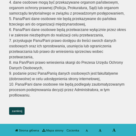
4. dane osobowe mogą być przekazywane organom państwowym,
organom ochrony prawnej (Policja, Prokuratura, Sąd) lub organom
samorządu terytorialnego w związku z prowadzonym postępowaniem,
5. Pana/Pani dane osobowe nie będą przekazywane do państwa
trzeciego ani do organizacji międzynarodowej,
6. Pana/Pani dane osobowe będą przetwarzane wyłącznie przez okres
i w zakresie niezbędnym do realizacji celu przetwarzania,
7. przysługuje Panu/Pani prawo dostępu do treści swoich danych
osobowych oraz ich sprostowania, usunięcia lub ograniczenia
przetwarzania lub prawo do wniesienia sprzeciwu wobec
przetwarzania,
8. ma Pan/Pani prawo wniesienia skargi do Prezesa Urzędu Ochrony
Danych Osobowych,
9. podanie przez Pana/Panią danych osobowych jest fakultatywne
(dobrowolne) w celu udostępnienia strony internetowej,
10. Pana/Pani dane osobowe nie będą podlegały zautomatyzowanym
procesom podejmowania decyzji przez Administratora, w tym
profilowaniu.
zamknij
Strona główna
Mapa strony
Czcionka