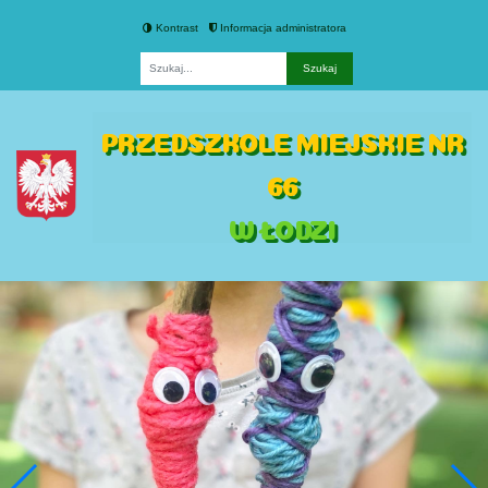
Kontrast
Informacja administratora
Fraza
PRZEDSZKOLE MIEJSKIE NR
66
W ŁODZI