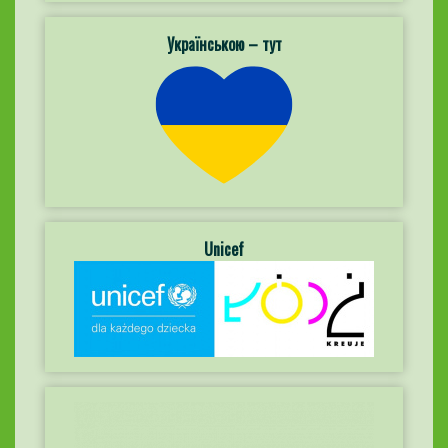
Українською – тут
Unicef