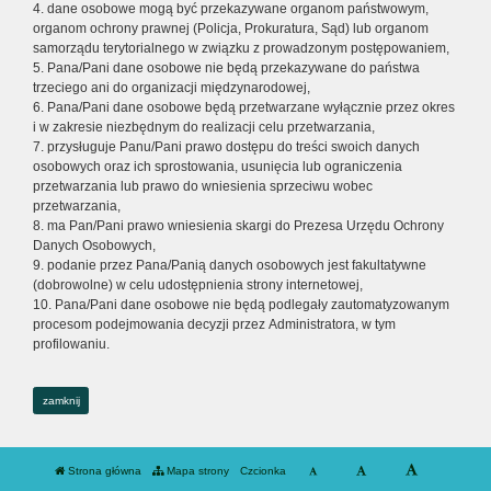
4. dane osobowe mogą być przekazywane organom państwowym,
organom ochrony prawnej (Policja, Prokuratura, Sąd) lub organom
samorządu terytorialnego w związku z prowadzonym postępowaniem,
5. Pana/Pani dane osobowe nie będą przekazywane do państwa
trzeciego ani do organizacji międzynarodowej,
6. Pana/Pani dane osobowe będą przetwarzane wyłącznie przez okres
i w zakresie niezbędnym do realizacji celu przetwarzania,
7. przysługuje Panu/Pani prawo dostępu do treści swoich danych
osobowych oraz ich sprostowania, usunięcia lub ograniczenia
przetwarzania lub prawo do wniesienia sprzeciwu wobec
przetwarzania,
8. ma Pan/Pani prawo wniesienia skargi do Prezesa Urzędu Ochrony
Danych Osobowych,
9. podanie przez Pana/Panią danych osobowych jest fakultatywne
(dobrowolne) w celu udostępnienia strony internetowej,
10. Pana/Pani dane osobowe nie będą podlegały zautomatyzowanym
procesom podejmowania decyzji przez Administratora, w tym
profilowaniu.
zamknij
Strona główna
Mapa strony
Czcionka