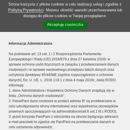
Strona korzysta z plików cookies w celu realizacji usług i zgodnie z
Polityką Prywatności
. Możesz określić warunki przechowywania lub
dostępu do plików cookies w Twojej przeglądarce.
Akceptuję ciasteczka
Informacja Administratora
Na podstawie art. 13 ust. 1 i 2 Rozporządzenia Parlamentu
Europejskiego i Rady (UE) 2016/679 z dnia 27 kwietnia 2016r. w
sprawie ochrony osób fizycznych w związku z przetwarzaniem danych
osobowych i w sprawie swobodnego przepływu takich danych oraz
uchylenia dyrektywy 95/46/WE (ogólne rozporządzenie o ochronie
danych), Dz. U. UE. L. 2016.119.1 z dnia 4 maja 2016r., dalej RODO
informuję:
1. dane Administratora i Inspektora Ochrony Danych znajdują się w
linku „Ochrona danych osobowych”,
2. Pana/Pani dane osobowe w postaci adresu IP, są przetwarzane w
celu udostępniania strony internetowej oraz wypełnienia obowiązków
prawnych spoczywających na administratorze(art.6 ust.1 lit.c RODO),
3. jeżeli korzysta Pan/Pani z odnośnika na stronie będącego adresem
e-mail placówki to zgadza się Pan/Pani na przetwarzanie danych w
celu udzielenia odpowiedzi,