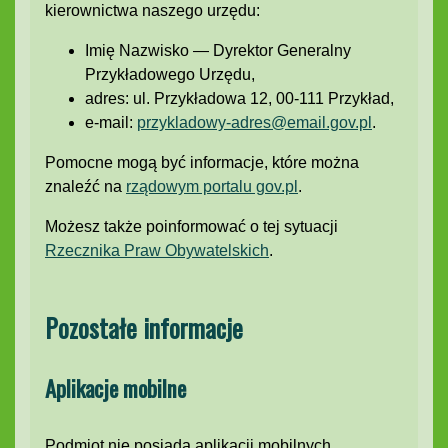
kierownictwa naszego urzędu:
Imię Nazwisko — Dyrektor Generalny
Przykładowego Urzędu,
adres: ul. Przykładowa 12, 00-111 Przykład,
e-mail:
przykladowy-adres@email.gov.pl
.
Pomocne mogą być informacje, które można
znaleźć na
rządowym portalu gov.pl
.
Możesz także poinformować o tej sytuacji
Rzecznika Praw Obywatelskich
.
Pozostałe informacje
Aplikacje mobilne
Podmiot nie posiada aplikacji mobilnych.