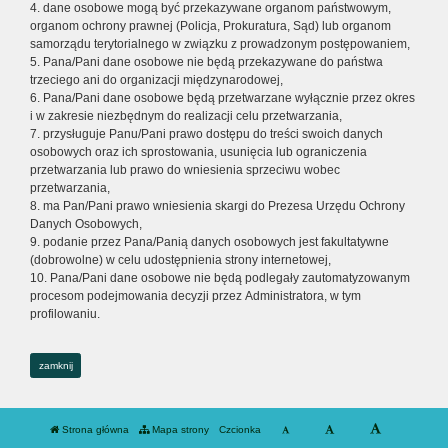
4. dane osobowe mogą być przekazywane organom państwowym,
organom ochrony prawnej (Policja, Prokuratura, Sąd) lub organom
samorządu terytorialnego w związku z prowadzonym postępowaniem,
5. Pana/Pani dane osobowe nie będą przekazywane do państwa
trzeciego ani do organizacji międzynarodowej,
6. Pana/Pani dane osobowe będą przetwarzane wyłącznie przez okres
i w zakresie niezbędnym do realizacji celu przetwarzania,
7. przysługuje Panu/Pani prawo dostępu do treści swoich danych
osobowych oraz ich sprostowania, usunięcia lub ograniczenia
przetwarzania lub prawo do wniesienia sprzeciwu wobec
przetwarzania,
8. ma Pan/Pani prawo wniesienia skargi do Prezesa Urzędu Ochrony
Danych Osobowych,
9. podanie przez Pana/Panią danych osobowych jest fakultatywne
(dobrowolne) w celu udostępnienia strony internetowej,
10. Pana/Pani dane osobowe nie będą podlegały zautomatyzowanym
procesom podejmowania decyzji przez Administratora, w tym
profilowaniu.
zamknij
Strona główna
Mapa strony
Czcionka