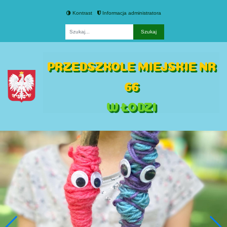
Kontrast
Informacja administratora
Fraza
PRZEDSZKOLE MIEJSKIE NR
66
W ŁODZI