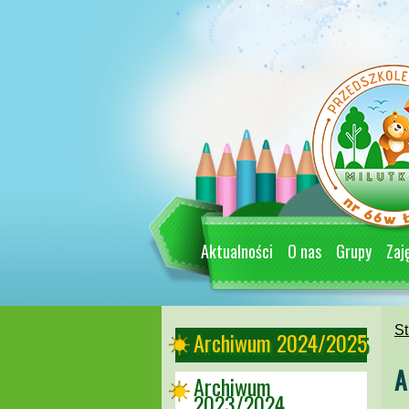
Aktualności
O nas
Grupy
Zaj
St
Archiwum 2024/2025
A
Archiwum
2023/2024