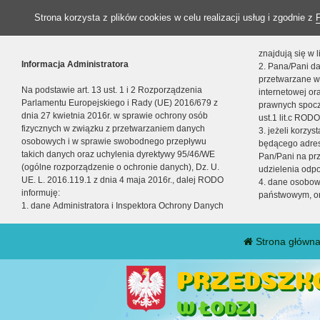
Strona korzysta z plików cookies w celu realizacji usług i zgodnie z
znajdują się w
Informacja Administratora
2. Pana/Pani da
przetwarzane w
Na podstawie art. 13 ust. 1 i 2 Rozporządzenia
internetowej o
Parlamentu Europejskiego i Rady (UE) 2016/679 z
prawnych spocz
dnia 27 kwietnia 2016r. w sprawie ochrony osób
ust.1 lit.c RODO
fizycznych w związku z przetwarzaniem danych
3. jeżeli korzy
osobowych i w sprawie swobodnego przepływu
będącego adres
takich danych oraz uchylenia dyrektywy 95/46/WE
Pan/Pani na pr
(ogólne rozporządzenie o ochronie danych), Dz. U.
udzielenia odp
UE. L. 2016.119.1 z dnia 4 maja 2016r., dalej RODO
4. dane osobo
informuję:
państwowym, or
1. dane Administratora i Inspektora Ochrony Danych
Strona główn
PRZEDSZKO
W ŁODZI