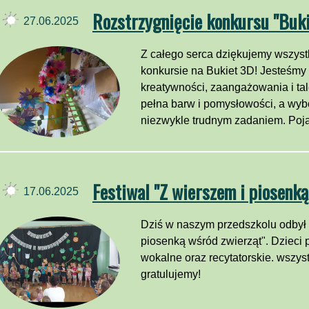
Rozstrzygnięcie konkursu "Buk
27.06.2025
Z całego serca dziękujemy wszystk
konkursie na Bukiet 3D! Jesteśm
kreatywności, zaangażowania i ta
pełna barw i pomysłowości, a wybó
niezwykle trudnym zadaniem. Pojaw
Festiwal "Z wierszem i piosenką
17.06.2025
Dziś w naszym przedszkolu odbył s
piosenką wśród zwierząt". Dzieci 
wokalne oraz recytatorskie. wszys
gratulujemy!