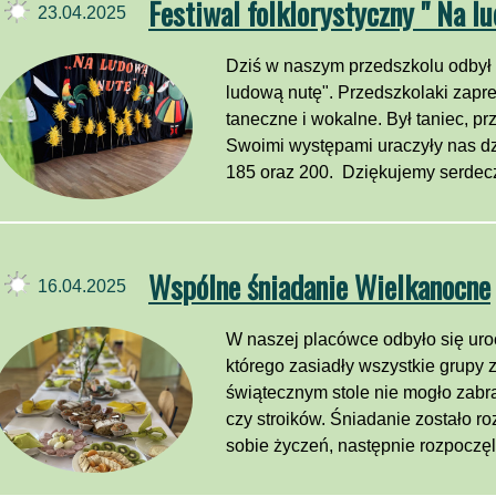
Festiwal folklorystyczny " Na l
23.04.2025
Dziś w naszym przedszkolu odbył s
ludową nutę". Przedszkolaki zapr
taneczne i wokalne. Był taniec, pr
Swoimi występami uraczyły nas dzi
185 oraz 200. Dziękujemy serdeczn
Wspólne śniadanie Wielkanocne
16.04.2025
W naszej placówce odbyło się uro
którego zasiadły wszystkie grupy 
świątecznym stole nie mogło zabra
czy stroików. Śniadanie zostało 
sobie życzeń, następnie rozpoczę