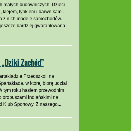
ch małych budowniczych. Dzieci
 klejem, tynkiem i barwnikami.
 a z nich modele samochodów.
jeszcze bardziej gwarantowana
 „Dziki Zachód”
artakiadzie Przedszkoli na
artakiada, w której biorą udział
. W tym roku hasłem przewodnim
 pióropuszami indiańskimi na
i Klub Sportowy. Z naszego...