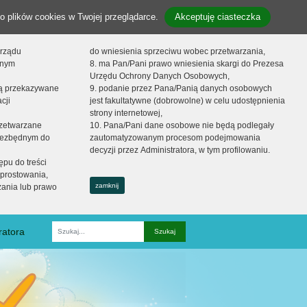
o plików cookies w Twojej przeglądarce.
Akceptuję ciasteczka
orządu
do wniesienia sprzeciwu wobec przetwarzania,
onym
8. ma Pan/Pani prawo wniesienia skargi do Prezesa
Urzędu Ochrony Danych Osobowych,
dą przekazywane
9. podanie przez Pana/Panią danych osobowych
cji
jest fakultatywne (dobrowolne) w celu udostępnienia
strony internetowej,
zetwarzane
10. Pana/Pani dane osobowe nie będą podlegały
niezbędnym do
zautomatyzowanym procesom podejmowania
decyzji przez Administratora, w tym profilowaniu.
ępu do treści
prostowania,
zamknij
zania lub prawo
ratora
Fraza