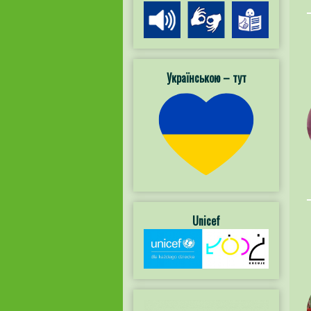
Українською – тут
Unicef