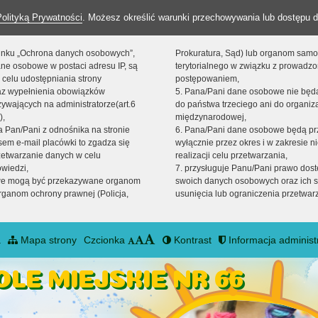
Polityką Prywatności
. Możesz określić warunki przechowywania lub dostępu d
 linku „Ochrona danych osobowych”,
Prokuratura, Sąd) lub organom sam
ne osobowe w postaci adresu IP, są
terytorialnego w związku z prowadz
 celu udostępniania strony
postępowaniem,
raz wypełnienia obowiązków
5. Pana/Pani dane osobowe nie bę
ywających na administratorze(art.6
do państwa trzeciego ani do organiza
),
międzynarodowej,
sta Pan/Pani z odnośnika na stronie
6. Pana/Pani dane osobowe będą pr
em e-mail placówki to zgadza się
wyłącznie przez okres i w zakresie 
zetwarzanie danych w celu
realizacji celu przetwarzania,
owiedzi,
7. przysługuje Panu/Pani prawo dost
we mogą być przekazywane organom
swoich danych osobowych oraz ich s
ganom ochrony prawnej (Policja,
usunięcia lub ograniczenia przetwar
a
Mapa strony
Czcionka
Kontrast
Informacja administ
LE MIEJSKIE NR 66