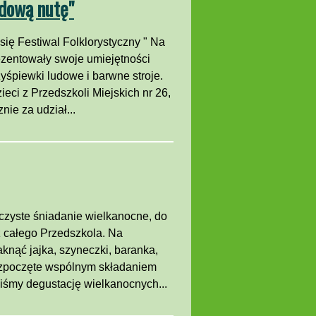
udową nutę"
ię Festiwal Folklorystyczny " Na
ezentowały swoje umiejętności
zyśpiewki ludowe i barwne stroje.
eci z Przedszkoli Miejskich nr 26,
ie za udział...
czyste śniadanie wielkanocne, do
z całego Przedszkola. Na
knąć jajka, szyneczki, baranka,
rozpoczęte wspólnym składaniem
liśmy degustację wielkanocnych...