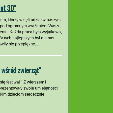
iet 3D"
im, którzy wzięli udział w naszym
y pod ogromnym wrażeniem Waszej
lentu. Każda praca była wyjątkowa,
r tych najlepszych był dla nas
iły się przepiękne,...
 wśród zwierząt"
ię festiwal " Z wierszem i
prezentowały swoje umiejętności
tkim dzieciom serdecznie