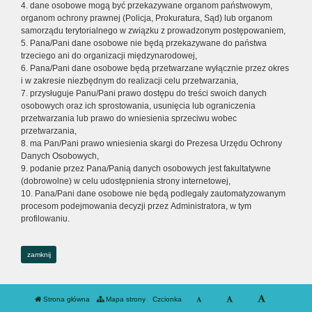
4. dane osobowe mogą być przekazywane organom państwowym,
organom ochrony prawnej (Policja, Prokuratura, Sąd) lub organom
samorządu terytorialnego w związku z prowadzonym postępowaniem,
5. Pana/Pani dane osobowe nie będą przekazywane do państwa
trzeciego ani do organizacji międzynarodowej,
6. Pana/Pani dane osobowe będą przetwarzane wyłącznie przez okres
i w zakresie niezbędnym do realizacji celu przetwarzania,
7. przysługuje Panu/Pani prawo dostępu do treści swoich danych
osobowych oraz ich sprostowania, usunięcia lub ograniczenia
przetwarzania lub prawo do wniesienia sprzeciwu wobec
przetwarzania,
8. ma Pan/Pani prawo wniesienia skargi do Prezesa Urzędu Ochrony
Danych Osobowych,
9. podanie przez Pana/Panią danych osobowych jest fakultatywne
(dobrowolne) w celu udostępnienia strony internetowej,
10. Pana/Pani dane osobowe nie będą podlegały zautomatyzowanym
procesom podejmowania decyzji przez Administratora, w tym
profilowaniu.
zamknij
Strona główna
Mapa strony
Czcionka