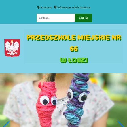
Kontrast
Informacja administratora
Fraza
PRZEDSZKOLE MIEJSKIE NR
66
W ŁODZI