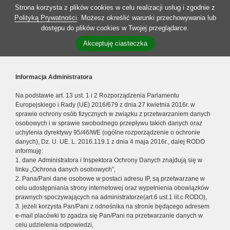
Strona korzysta z plików cookies w celu realizacji usług i zgodnie z
Polityką Prywatności
. Możesz określić warunki przechowywania lub
dostępu do plików cookies w Twojej przeglądarce.
Akceptuję ciasteczka
Informacja Administratora
Na podstawie art. 13 ust. 1 i 2 Rozporządzenia Parlamentu
Europejskiego i Rady (UE) 2016/679 z dnia 27 kwietnia 2016r. w
sprawie ochrony osób fizycznych w związku z przetwarzaniem danych
osobowych i w sprawie swobodnego przepływu takich danych oraz
uchylenia dyrektywy 95/46/WE (ogólne rozporządzenie o ochronie
danych), Dz. U. UE. L. 2016.119.1 z dnia 4 maja 2016r., dalej RODO
informuję:
1. dane Administratora i Inspektora Ochrony Danych znajdują się w
linku „Ochrona danych osobowych”,
2. Pana/Pani dane osobowe w postaci adresu IP, są przetwarzane w
celu udostępniania strony internetowej oraz wypełnienia obowiązków
prawnych spoczywających na administratorze(art.6 ust.1 lit.c RODO),
3. jeżeli korzysta Pan/Pani z odnośnika na stronie będącego adresem
e-mail placówki to zgadza się Pan/Pani na przetwarzanie danych w
celu udzielenia odpowiedzi,