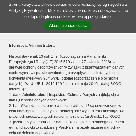
Strona korzysta z plików cookies w celu realizacji usług i zgodnie z
Polityką Prywatności
. Możesz określić warunki przechowywania lub
dostępu do plików cookies w Twojej przeglądarce.
Akceptuję ciasteczka
Informacja Administratora
Na podstawie art. 13 ust. 1 i 2 Rozporządzenia Parlamentu
Europejskiego i Rady (UE) 2016/679 z dnia 27 kwietnia 2016r. w
sprawie ochrony osób fizycznych w związku z przetwarzaniem danych
osobowych i w sprawie swobodnego przepływu takich danych oraz
uchylenia dyrektywy 95/46/WE (ogólne rozporządzenie o ochronie
danych), Dz. U. UE. L. 2016.119.1 z dnia 4 maja 2016r., dalej RODO
informuję:
1. dane Administratora i Inspektora Ochrony Danych znajdują się w
linku „Ochrona danych osobowych”,
2. Pana/Pani dane osobowe w postaci adresu IP, są przetwarzane w
celu udostępniania strony internetowej oraz wypełnienia obowiązków
prawnych spoczywających na administratorze(art.6 ust.1 lit.c RODO),
3. jeżeli korzysta Pan/Pani z odnośnika na stronie będącego adresem
e-mail placówki to zgadza się Pan/Pani na przetwarzanie danych w
celu udzielenia odpowiedzi,