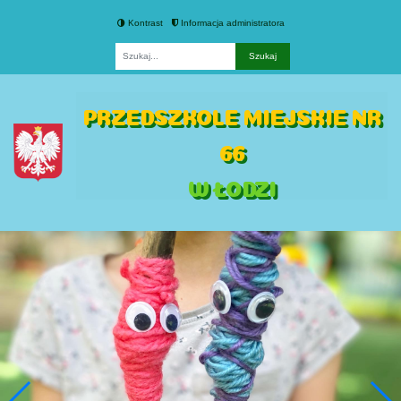
Kontrast
Informacja administratora
Fraza
PRZEDSZKOLE MIEJSKIE NR
66
W ŁODZI