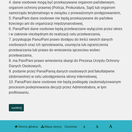
4. dane osobowe mogą być przekazywane organom państwowym,
organom ochrony prawnej (Policja, Prokuratura, Sąd) lub organom
samorządu terytorialnego w związku z prowadzonym postępowaniem,
5. Pana/Pani dane osobowe nie będą przekazywane do państwa
trzeciego ani do organizacji międzynarodowej,
6. Pana/Pani dane osobowe będą przetwarzane wyłącznie przez okres
i w zakresie niezbędnym do realizacji celu przetwarzania,
7. przysługuje Panu/Pani prawo dostępu do treści swoich danych
osobowych oraz ich sprostowania, usunięcia lub ograniczenia
przetwarzania lub prawo do wniesienia sprzeciwu wobec
przetwarzania,
8. ma Pan/Pani prawo wniesienia skargi do Prezesa Urzędu Ochrony
Danych Osobowych,
9. podanie przez Pana/Panią danych osobowych jest fakultatywne
(dobrowolne) w celu udostępnienia strony internetowej,
10. Pana/Pani dane osobowe nie będą podlegały zautomatyzowanym
procesom podejmowania decyzji przez Administratora, w tym
profilowaniu.
zamknij
Strona główna
Mapa strony
Czcionka