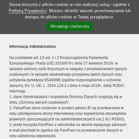
Strona korzysta z plików cookies w celu realizacji usług i zgodnie z
Polityką Prywatności
. Możesz określić warunki przechowywania lub
dostępu do plików cookies w Twojej przeglądarce.
Akceptuję ciasteczka
Informacja Administratora
Na podstawie art. 13 ust. 1 i 2 Rozporządzenia Parlamentu
Europejskiego i Rady (UE) 2016/679 z dnia 27 kwietnia 2016r. w
sprawie ochrony osób fizycznych w związku z przetwarzaniem danych
osobowych i w sprawie swobodnego przepływu takich danych oraz
uchylenia dyrektywy 95/46/WE (ogólne rozporządzenie o ochronie
danych), Dz. U. UE. L. 2016.119.1 z dnia 4 maja 2016r., dalej RODO
informuję:
1. dane Administratora i Inspektora Ochrony Danych znajdują się w
linku „Ochrona danych osobowych”,
2. Pana/Pani dane osobowe w postaci adresu IP, są przetwarzane w
celu udostępniania strony internetowej oraz wypełnienia obowiązków
prawnych spoczywających na administratorze(art.6 ust.1 lit.c RODO),
3. jeżeli korzysta Pan/Pani z odnośnika na stronie będącego adresem
e-mail placówki to zgadza się Pan/Pani na przetwarzanie danych w
celu udzielenia odpowiedzi,