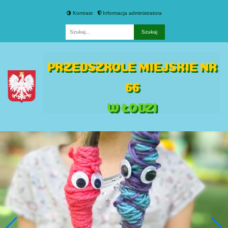
Kontrast
Informacja administratora
Fraza
PRZEDSZKOLE MIEJSKIE NR
66
W ŁODZI