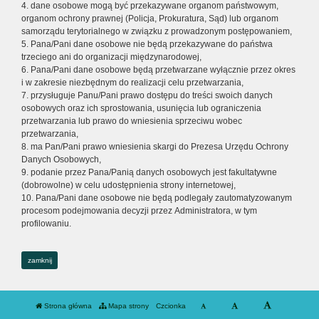
4. dane osobowe mogą być przekazywane organom państwowym,
organom ochrony prawnej (Policja, Prokuratura, Sąd) lub organom
samorządu terytorialnego w związku z prowadzonym postępowaniem,
5. Pana/Pani dane osobowe nie będą przekazywane do państwa
trzeciego ani do organizacji międzynarodowej,
6. Pana/Pani dane osobowe będą przetwarzane wyłącznie przez okres
i w zakresie niezbędnym do realizacji celu przetwarzania,
7. przysługuje Panu/Pani prawo dostępu do treści swoich danych
osobowych oraz ich sprostowania, usunięcia lub ograniczenia
przetwarzania lub prawo do wniesienia sprzeciwu wobec
przetwarzania,
8. ma Pan/Pani prawo wniesienia skargi do Prezesa Urzędu Ochrony
Danych Osobowych,
9. podanie przez Pana/Panią danych osobowych jest fakultatywne
(dobrowolne) w celu udostępnienia strony internetowej,
10. Pana/Pani dane osobowe nie będą podlegały zautomatyzowanym
procesom podejmowania decyzji przez Administratora, w tym
profilowaniu.
zamknij
Strona główna
Mapa strony
Czcionka