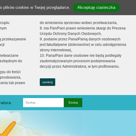
o plików cookies w Twojej przeglądarce.
Akceptuję ciasteczka
orządu
do wniesienia sprzeciwu wobec przetwarzania,
onym
8. ma Pan/Pani prawo wniesienia skargi do Prezesa
Urzędu Ochrony Danych Osobowych,
dą przekazywane
9. podanie przez Pana/Panią danych osobowych
cji
jest fakultatywne (dobrowolne) w celu udostępnienia
strony internetowej,
zetwarzane
10. Pana/Pani dane osobowe nie będą podlegały
niezbędnym do
zautomatyzowanym procesom podejmowania
decyzji przez Administratora, w tym profilowaniu.
ępu do treści
prostowania,
zamknij
zania lub prawo
ratora
Fraza