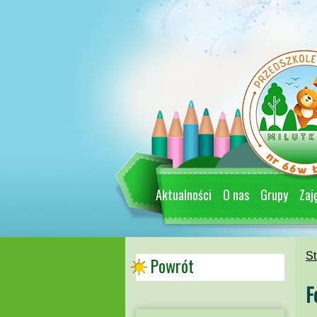
Aktualności
O nas
Grupy
Zaj
St
Powrót
F