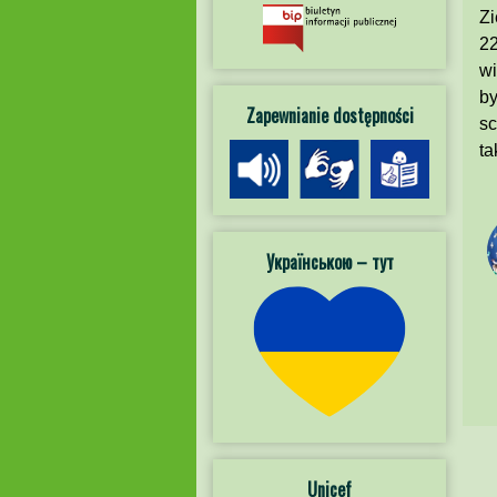
Zi
22
wi
by
Zapewnianie dostępności
sc
ta
Українською – тут
Unicef