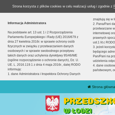
Strona korzysta z plików cookies w celu realizacji usług i zgodnie z
znajdują się w
Informacja Administratora
2. Pana/Pani da
przetwarzane w
Na podstawie art. 13 ust. 1 i 2 Rozporządzenia
internetowej o
Parlamentu Europejskiego i Rady (UE) 2016/679 z
prawnych spocz
dnia 27 kwietnia 2016r. w sprawie ochrony osób
ust.1 lit.c RODO
fizycznych w związku z przetwarzaniem danych
3. jeżeli korzy
osobowych i w sprawie swobodnego przepływu
będącego adres
takich danych oraz uchylenia dyrektywy 95/46/WE
Pan/Pani na pr
(ogólne rozporządzenie o ochronie danych), Dz. U.
udzielenia odp
UE. L. 2016.119.1 z dnia 4 maja 2016r., dalej RODO
4. dane osobo
informuję:
państwowym, or
1. dane Administratora i Inspektora Ochrony Danych
Strona główn
PRZEDSZKO
W ŁODZI