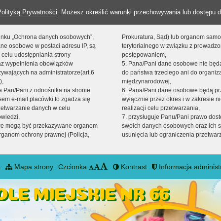
Polityką Prywatności
. Możesz określić warunki przechowywania lub dostępu d
 linku „Ochrona danych osobowych”,
Prokuratura, Sąd) lub organom sam
ne osobowe w postaci adresu IP, są
terytorialnego w związku z prowadz
 celu udostępniania strony
postępowaniem,
raz wypełnienia obowiązków
5. Pana/Pani dane osobowe nie bę
ywających na administratorze(art.6
do państwa trzeciego ani do organiza
),
międzynarodowej,
sta Pan/Pani z odnośnika na stronie
6. Pana/Pani dane osobowe będą pr
em e-mail placówki to zgadza się
wyłącznie przez okres i w zakresie 
zetwarzanie danych w celu
realizacji celu przetwarzania,
owiedzi,
7. przysługuje Panu/Pani prawo dost
we mogą być przekazywane organom
swoich danych osobowych oraz ich s
ganom ochrony prawnej (Policja,
usunięcia lub ograniczenia przetwar
a
Mapa strony
Czcionka
Kontrast
Informacja administ
LE MIEJSKIE NR 66