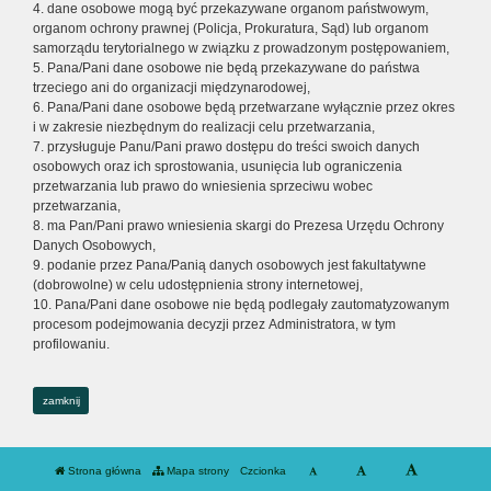
4. dane osobowe mogą być przekazywane organom państwowym,
organom ochrony prawnej (Policja, Prokuratura, Sąd) lub organom
samorządu terytorialnego w związku z prowadzonym postępowaniem,
5. Pana/Pani dane osobowe nie będą przekazywane do państwa
trzeciego ani do organizacji międzynarodowej,
6. Pana/Pani dane osobowe będą przetwarzane wyłącznie przez okres
i w zakresie niezbędnym do realizacji celu przetwarzania,
7. przysługuje Panu/Pani prawo dostępu do treści swoich danych
osobowych oraz ich sprostowania, usunięcia lub ograniczenia
przetwarzania lub prawo do wniesienia sprzeciwu wobec
przetwarzania,
8. ma Pan/Pani prawo wniesienia skargi do Prezesa Urzędu Ochrony
Danych Osobowych,
9. podanie przez Pana/Panią danych osobowych jest fakultatywne
(dobrowolne) w celu udostępnienia strony internetowej,
10. Pana/Pani dane osobowe nie będą podlegały zautomatyzowanym
procesom podejmowania decyzji przez Administratora, w tym
profilowaniu.
zamknij
Strona główna
Mapa strony
Czcionka