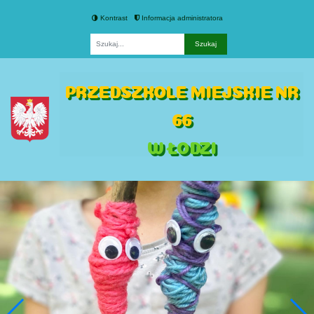
Kontrast
Informacja administratora
Fraza
PRZEDSZKOLE MIEJSKIE NR
66
W ŁODZI