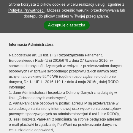
Strona korzysta z plików cookies w celu realizacji usług i zgodnie z
Polityką Prywatności
. Możesz określić warunki przechowywania lub
dostępu do plików cookies w Twojej przeglądarce.
Akceptuję ciasteczka
Informacja Administratora
Na podstawie art. 13 ust. 1 i 2 Rozporządzenia Parlamentu
Europejskiego i Rady (UE) 2016/679 z dnia 27 kwietnia 2016r. w
sprawie ochrony osób fizycznych w związku z przetwarzaniem danych
osobowych i w sprawie swobodnego przepływu takich danych oraz
uchylenia dyrektywy 95/46/WE (ogólne rozporządzenie o ochronie
danych), Dz. U. UE. L. 2016.119.1 z dnia 4 maja 2016r., dalej RODO
informuję:
1. dane Administratora i Inspektora Ochrony Danych znajdują się w
linku „Ochrona danych osobowych”,
2. Pana/Pani dane osobowe w postaci adresu IP, są przetwarzane w
celu udostępniania strony internetowej oraz wypełnienia obowiązków
prawnych spoczywających na administratorze(art.6 ust.1 lit.c RODO),
3. jeżeli korzysta Pan/Pani z odnośnika na stronie będącego adresem
e-mail placówki to zgadza się Pan/Pani na przetwarzanie danych w
celu udzielenia odpowiedzi,