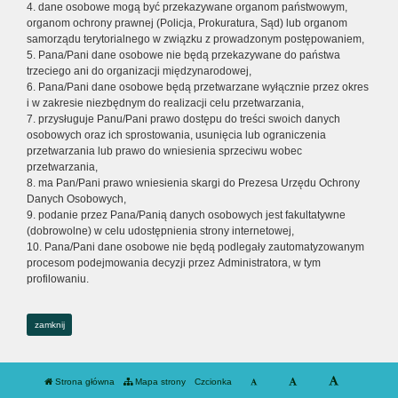
4. dane osobowe mogą być przekazywane organom państwowym,
organom ochrony prawnej (Policja, Prokuratura, Sąd) lub organom
samorządu terytorialnego w związku z prowadzonym postępowaniem,
5. Pana/Pani dane osobowe nie będą przekazywane do państwa
trzeciego ani do organizacji międzynarodowej,
6. Pana/Pani dane osobowe będą przetwarzane wyłącznie przez okres
i w zakresie niezbędnym do realizacji celu przetwarzania,
7. przysługuje Panu/Pani prawo dostępu do treści swoich danych
osobowych oraz ich sprostowania, usunięcia lub ograniczenia
przetwarzania lub prawo do wniesienia sprzeciwu wobec
przetwarzania,
8. ma Pan/Pani prawo wniesienia skargi do Prezesa Urzędu Ochrony
Danych Osobowych,
9. podanie przez Pana/Panią danych osobowych jest fakultatywne
(dobrowolne) w celu udostępnienia strony internetowej,
10. Pana/Pani dane osobowe nie będą podlegały zautomatyzowanym
procesom podejmowania decyzji przez Administratora, w tym
profilowaniu.
zamknij
Strona główna
Mapa strony
Czcionka