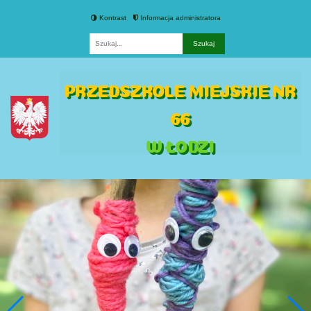
Kontrast
Informacja administratora
Fraza
PRZEDSZKOLE MIEJSKIE NR
66
W ŁODZI