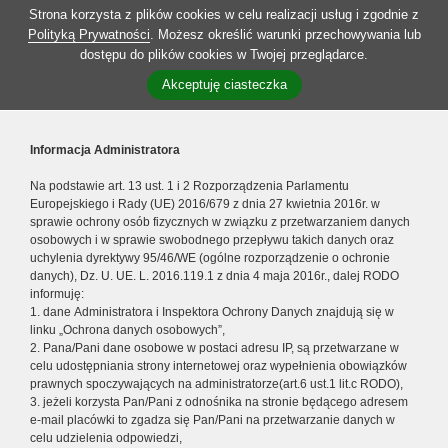
Strona korzysta z plików cookies w celu realizacji usług i zgodnie z
Polityką Prywatności
. Możesz określić warunki przechowywania lub
dostępu do plików cookies w Twojej przeglądarce.
Akceptuję ciasteczka
Informacja Administratora
Na podstawie art. 13 ust. 1 i 2 Rozporządzenia Parlamentu
Europejskiego i Rady (UE) 2016/679 z dnia 27 kwietnia 2016r. w
sprawie ochrony osób fizycznych w związku z przetwarzaniem danych
osobowych i w sprawie swobodnego przepływu takich danych oraz
uchylenia dyrektywy 95/46/WE (ogólne rozporządzenie o ochronie
danych), Dz. U. UE. L. 2016.119.1 z dnia 4 maja 2016r., dalej RODO
informuję:
1. dane Administratora i Inspektora Ochrony Danych znajdują się w
linku „Ochrona danych osobowych”,
2. Pana/Pani dane osobowe w postaci adresu IP, są przetwarzane w
celu udostępniania strony internetowej oraz wypełnienia obowiązków
prawnych spoczywających na administratorze(art.6 ust.1 lit.c RODO),
3. jeżeli korzysta Pan/Pani z odnośnika na stronie będącego adresem
e-mail placówki to zgadza się Pan/Pani na przetwarzanie danych w
celu udzielenia odpowiedzi,