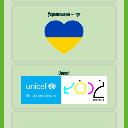
Українською – тут
Unicef