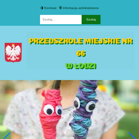
Kontrast
Informacja administratora
Fraza
PRZEDSZKOLE MIEJSKIE NR
66
W ŁODZI