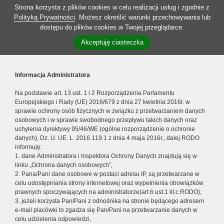
Strona korzysta z plików cookies w celu realizacji usług i zgodnie z
Polityką Prywatności
. Możesz określić warunki przechowywania lub
dostępu do plików cookies w Twojej przeglądarce.
Akceptuję ciasteczka
Informacja Administratora
Na podstawie art. 13 ust. 1 i 2 Rozporządzenia Parlamentu
Europejskiego i Rady (UE) 2016/679 z dnia 27 kwietnia 2016r. w
sprawie ochrony osób fizycznych w związku z przetwarzaniem danych
osobowych i w sprawie swobodnego przepływu takich danych oraz
uchylenia dyrektywy 95/46/WE (ogólne rozporządzenie o ochronie
danych), Dz. U. UE. L. 2016.119.1 z dnia 4 maja 2016r., dalej RODO
informuję:
1. dane Administratora i Inspektora Ochrony Danych znajdują się w
linku „Ochrona danych osobowych”,
2. Pana/Pani dane osobowe w postaci adresu IP, są przetwarzane w
celu udostępniania strony internetowej oraz wypełnienia obowiązków
prawnych spoczywających na administratorze(art.6 ust.1 lit.c RODO),
3. jeżeli korzysta Pan/Pani z odnośnika na stronie będącego adresem
e-mail placówki to zgadza się Pan/Pani na przetwarzanie danych w
celu udzielenia odpowiedzi,