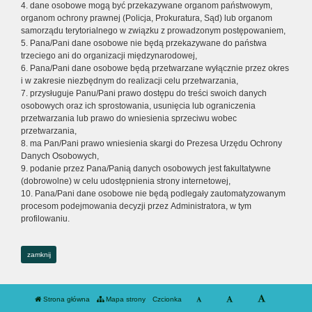
4. dane osobowe mogą być przekazywane organom państwowym,
organom ochrony prawnej (Policja, Prokuratura, Sąd) lub organom
samorządu terytorialnego w związku z prowadzonym postępowaniem,
5. Pana/Pani dane osobowe nie będą przekazywane do państwa
trzeciego ani do organizacji międzynarodowej,
6. Pana/Pani dane osobowe będą przetwarzane wyłącznie przez okres
i w zakresie niezbędnym do realizacji celu przetwarzania,
7. przysługuje Panu/Pani prawo dostępu do treści swoich danych
osobowych oraz ich sprostowania, usunięcia lub ograniczenia
przetwarzania lub prawo do wniesienia sprzeciwu wobec
przetwarzania,
8. ma Pan/Pani prawo wniesienia skargi do Prezesa Urzędu Ochrony
Danych Osobowych,
9. podanie przez Pana/Panią danych osobowych jest fakultatywne
(dobrowolne) w celu udostępnienia strony internetowej,
10. Pana/Pani dane osobowe nie będą podlegały zautomatyzowanym
procesom podejmowania decyzji przez Administratora, w tym
profilowaniu.
zamknij
Strona główna
Mapa strony
Czcionka