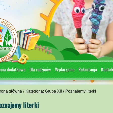
ęcia dodatkowe
Dla rodziców
Wydarzenia
Rekrutacja
Konta
rona główna
Kategoria: Grupa XII
Poznajemy literki
oznajemy literki