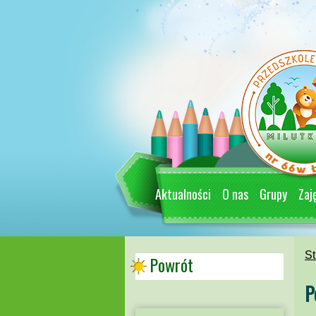
Aktualności
O nas
Grupy
Zaj
St
Powrót
P