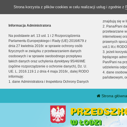
Strona korzysta z plików cookies w celu realizacji usług i zgodnie z
znajdują się w
Informacja Administratora
2. Pana/Pani da
przetwarzane w
Na podstawie art. 13 ust. 1 i 2 Rozporządzenia
internetowej o
Parlamentu Europejskiego i Rady (UE) 2016/679 z
prawnych spocz
dnia 27 kwietnia 2016r. w sprawie ochrony osób
ust.1 lit.c RODO
fizycznych w związku z przetwarzaniem danych
3. jeżeli korzy
osobowych i w sprawie swobodnego przepływu
będącego adres
takich danych oraz uchylenia dyrektywy 95/46/WE
Pan/Pani na pr
(ogólne rozporządzenie o ochronie danych), Dz. U.
udzielenia odp
UE. L. 2016.119.1 z dnia 4 maja 2016r., dalej RODO
4. dane osobo
informuję:
państwowym, or
1. dane Administratora i Inspektora Ochrony Danych
Strona główn
PRZEDSZKO
W ŁODZI