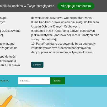
o plików cookies w Twojej przeglądarce.
Akceptuję ciasteczka
orządu
do wniesienia sprzeciwu wobec przetwarzania,
onym
8. ma Pan/Pani prawo wniesienia skargi do Prezesa
Urzędu Ochrony Danych Osobowych,
dą przekazywane
9. podanie przez Pana/Panią danych osobowych
cji
jest fakultatywne (dobrowolne) w celu udostępnienia
strony internetowej,
zetwarzane
10. Pana/Pani dane osobowe nie będą podlegały
niezbędnym do
zautomatyzowanym procesom podejmowania
decyzji przez Administratora, w tym profilowaniu.
ępu do treści
prostowania,
zamknij
zania lub prawo
ratora
Fraza