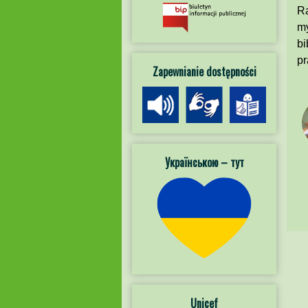
Ra
my
bi
pr
Zapewnianie dostępności
Українською – тут
Unicef