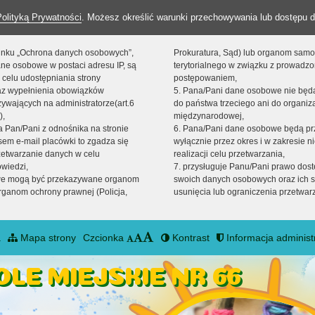
Polityką Prywatności
. Możesz określić warunki przechowywania lub dostępu d
 linku „Ochrona danych osobowych”,
Prokuratura, Sąd) lub organom sam
ne osobowe w postaci adresu IP, są
terytorialnego w związku z prowadz
 celu udostępniania strony
postępowaniem,
raz wypełnienia obowiązków
5. Pana/Pani dane osobowe nie bę
ywających na administratorze(art.6
do państwa trzeciego ani do organiza
),
międzynarodowej,
sta Pan/Pani z odnośnika na stronie
6. Pana/Pani dane osobowe będą pr
em e-mail placówki to zgadza się
wyłącznie przez okres i w zakresie 
zetwarzanie danych w celu
realizacji celu przetwarzania,
owiedzi,
7. przysługuje Panu/Pani prawo dost
we mogą być przekazywane organom
swoich danych osobowych oraz ich s
ganom ochrony prawnej (Policja,
usunięcia lub ograniczenia przetwar
a
Mapa strony
Czcionka
Kontrast
Informacja administ
LE MIEJSKIE NR 66