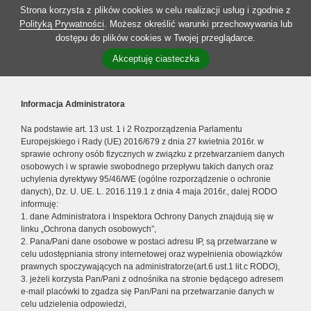
Strona korzysta z plików cookies w celu realizacji usług i zgodnie z
Polityką Prywatności
. Możesz określić warunki przechowywania lub
dostępu do plików cookies w Twojej przeglądarce.
Akceptuję ciasteczka
Informacja Administratora
Na podstawie art. 13 ust. 1 i 2 Rozporządzenia Parlamentu
Europejskiego i Rady (UE) 2016/679 z dnia 27 kwietnia 2016r. w
sprawie ochrony osób fizycznych w związku z przetwarzaniem danych
osobowych i w sprawie swobodnego przepływu takich danych oraz
uchylenia dyrektywy 95/46/WE (ogólne rozporządzenie o ochronie
danych), Dz. U. UE. L. 2016.119.1 z dnia 4 maja 2016r., dalej RODO
informuję:
1. dane Administratora i Inspektora Ochrony Danych znajdują się w
linku „Ochrona danych osobowych”,
2. Pana/Pani dane osobowe w postaci adresu IP, są przetwarzane w
celu udostępniania strony internetowej oraz wypełnienia obowiązków
prawnych spoczywających na administratorze(art.6 ust.1 lit.c RODO),
3. jeżeli korzysta Pan/Pani z odnośnika na stronie będącego adresem
e-mail placówki to zgadza się Pan/Pani na przetwarzanie danych w
celu udzielenia odpowiedzi,