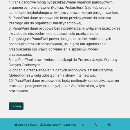
4. dane osobowe mogą być przekazywane organom państwowym,
organom ochrony prawnej (Policja, Prokuratura, Sąd) lub organom
samorządu terytorialnego w związku z prowadzonym postępowaniem,
5. Pana/Pani dane osobowe nie będą przekazywane do państwa
trzeciego ani do organizacji międzynarodowej,
6. Pana/Pani dane osobowe będą przetwarzane wyłącznie przez okres
i w zakresie niezbędnym do realizacji celu przetwarzania,
7. przysługuje Panu/Pani prawo dostępu do treści swoich danych
osobowych oraz ich sprostowania, usunięcia lub ograniczenia
przetwarzania lub prawo do wniesienia sprzeciwu wobec
przetwarzania,
8. ma Pan/Pani prawo wniesienia skargi do Prezesa Urzędu Ochrony
Danych Osobowych,
9. podanie przez Pana/Panią danych osobowych jest fakultatywne
(dobrowolne) w celu udostępnienia strony internetowej,
10. Pana/Pani dane osobowe nie będą podlegały zautomatyzowanym
procesom podejmowania decyzji przez Administratora, w tym
profilowaniu.
zamknij
Strona główna
Mapa strony
Czcionka