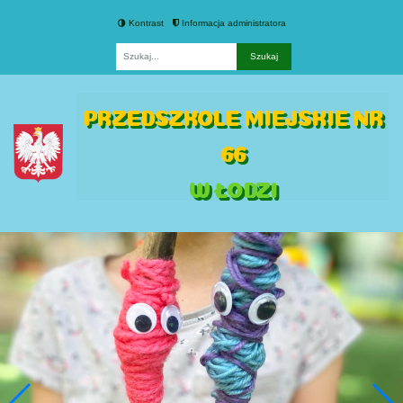
Kontrast
Informacja administratora
Fraza
PRZEDSZKOLE MIEJSKIE NR
66
W ŁODZI