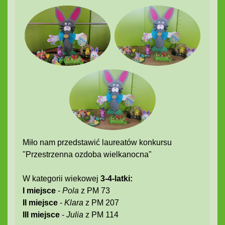
Miło nam przedstawić laureatów konkursu
"Przestrzenna ozdoba wielkanocna"
W kategorii wiekowej
3-4-latki:
I miejsce
-
Pola
z PM 73
II miejsce
-
Klara
z PM 207
III miejsce
-
Julia
z PM 114