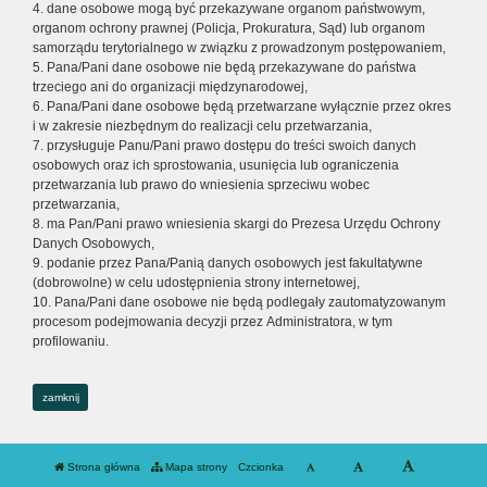
4. dane osobowe mogą być przekazywane organom państwowym,
organom ochrony prawnej (Policja, Prokuratura, Sąd) lub organom
samorządu terytorialnego w związku z prowadzonym postępowaniem,
5. Pana/Pani dane osobowe nie będą przekazywane do państwa
trzeciego ani do organizacji międzynarodowej,
6. Pana/Pani dane osobowe będą przetwarzane wyłącznie przez okres
i w zakresie niezbędnym do realizacji celu przetwarzania,
7. przysługuje Panu/Pani prawo dostępu do treści swoich danych
osobowych oraz ich sprostowania, usunięcia lub ograniczenia
przetwarzania lub prawo do wniesienia sprzeciwu wobec
przetwarzania,
8. ma Pan/Pani prawo wniesienia skargi do Prezesa Urzędu Ochrony
Danych Osobowych,
9. podanie przez Pana/Panią danych osobowych jest fakultatywne
(dobrowolne) w celu udostępnienia strony internetowej,
10. Pana/Pani dane osobowe nie będą podlegały zautomatyzowanym
procesom podejmowania decyzji przez Administratora, w tym
profilowaniu.
zamknij
Strona główna
Mapa strony
Czcionka