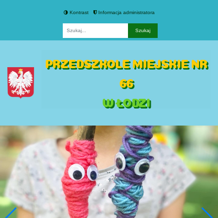
Kontrast
Informacja administratora
Fraza
PRZEDSZKOLE MIEJSKIE NR
66
W ŁODZI