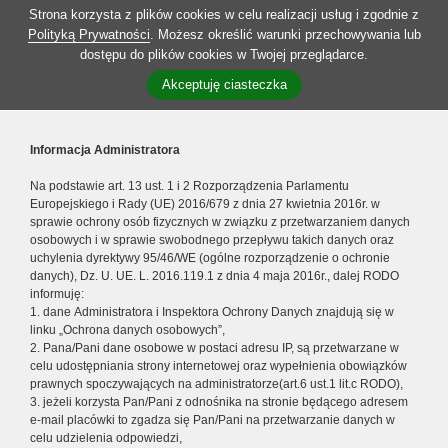
Strona korzysta z plików cookies w celu realizacji usług i zgodnie z
Polityką Prywatności
. Możesz określić warunki przechowywania lub
dostępu do plików cookies w Twojej przeglądarce.
Akceptuję ciasteczka
Informacja Administratora
Na podstawie art. 13 ust. 1 i 2 Rozporządzenia Parlamentu
Europejskiego i Rady (UE) 2016/679 z dnia 27 kwietnia 2016r. w
sprawie ochrony osób fizycznych w związku z przetwarzaniem danych
osobowych i w sprawie swobodnego przepływu takich danych oraz
uchylenia dyrektywy 95/46/WE (ogólne rozporządzenie o ochronie
danych), Dz. U. UE. L. 2016.119.1 z dnia 4 maja 2016r., dalej RODO
informuję:
1. dane Administratora i Inspektora Ochrony Danych znajdują się w
linku „Ochrona danych osobowych”,
2. Pana/Pani dane osobowe w postaci adresu IP, są przetwarzane w
celu udostępniania strony internetowej oraz wypełnienia obowiązków
prawnych spoczywających na administratorze(art.6 ust.1 lit.c RODO),
3. jeżeli korzysta Pan/Pani z odnośnika na stronie będącego adresem
e-mail placówki to zgadza się Pan/Pani na przetwarzanie danych w
celu udzielenia odpowiedzi,