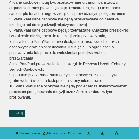
4. dane osobowe mogą być przekazywane organom państwowym,
organom ochrony prawnej (Policja, Prokuratura, Sąd) lub organom
samorządu terytorialnego w związku z prowadzonym postępowaniem,
5. Pana/Pani dane osobowe nie będą przekazywane do państwa
trzeciego ani do organizacji międzynarodowej,
6. Pana/Pani dane osobowe będą przetwarzane wyłącznie przez okres
i w zakresie niezbędnym do realizacji celu przetwarzania,
7. przysługuje Panu/Pani prawo dostępu do treści swoich danych
osobowych oraz ich sprostowania, usunięcia lub ograniczenia
przetwarzania lub prawo do wniesienia sprzeciwu wobec
przetwarzania,
8. ma Pan/Pani prawo wniesienia skargi do Prezesa Urzędu Ochrony
Danych Osobowych,
9. podanie przez Pana/Panią danych osobowych jest fakultatywne
(dobrowolne) w celu udostępnienia strony internetowej,
10. Pana/Pani dane osobowe nie będą podlegały zautomatyzowanym
procesom podejmowania decyzji przez Administratora, w tym
profilowaniu.
zamknij
Strona główna
Mapa strony
Czcionka