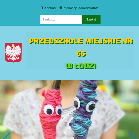
Kontrast
Informacja administratora
Fraza
PRZEDSZKOLE MIEJSKIE NR
66
W ŁODZI