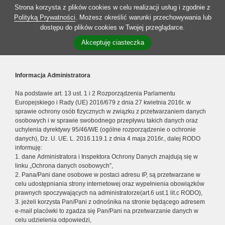
Strona korzysta z plików cookies w celu realizacji usług i zgodnie z
Polityką Prywatności
. Możesz określić warunki przechowywania lub
dostępu do plików cookies w Twojej przeglądarce.
Akceptuję ciasteczka
Informacja Administratora
Na podstawie art. 13 ust. 1 i 2 Rozporządzenia Parlamentu
Europejskiego i Rady (UE) 2016/679 z dnia 27 kwietnia 2016r. w
sprawie ochrony osób fizycznych w związku z przetwarzaniem danych
osobowych i w sprawie swobodnego przepływu takich danych oraz
uchylenia dyrektywy 95/46/WE (ogólne rozporządzenie o ochronie
danych), Dz. U. UE. L. 2016.119.1 z dnia 4 maja 2016r., dalej RODO
informuję:
1. dane Administratora i Inspektora Ochrony Danych znajdują się w
linku „Ochrona danych osobowych”,
2. Pana/Pani dane osobowe w postaci adresu IP, są przetwarzane w
celu udostępniania strony internetowej oraz wypełnienia obowiązków
prawnych spoczywających na administratorze(art.6 ust.1 lit.c RODO),
3. jeżeli korzysta Pan/Pani z odnośnika na stronie będącego adresem
e-mail placówki to zgadza się Pan/Pani na przetwarzanie danych w
celu udzielenia odpowiedzi,