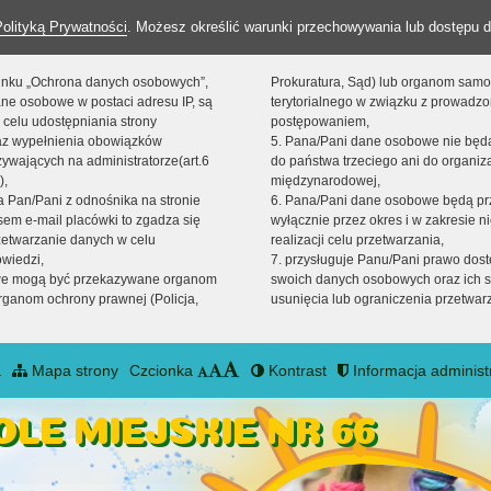
Polityką Prywatności
. Możesz określić warunki przechowywania lub dostępu d
 linku „Ochrona danych osobowych”,
Prokuratura, Sąd) lub organom sam
ne osobowe w postaci adresu IP, są
terytorialnego w związku z prowadz
 celu udostępniania strony
postępowaniem,
raz wypełnienia obowiązków
5. Pana/Pani dane osobowe nie bę
ywających na administratorze(art.6
do państwa trzeciego ani do organiza
),
międzynarodowej,
sta Pan/Pani z odnośnika na stronie
6. Pana/Pani dane osobowe będą pr
em e-mail placówki to zgadza się
wyłącznie przez okres i w zakresie 
zetwarzanie danych w celu
realizacji celu przetwarzania,
owiedzi,
7. przysługuje Panu/Pani prawo dost
we mogą być przekazywane organom
swoich danych osobowych oraz ich s
ganom ochrony prawnej (Policja,
usunięcia lub ograniczenia przetwar
a
Mapa strony
Czcionka
Kontrast
Informacja administ
LE MIEJSKIE NR 66