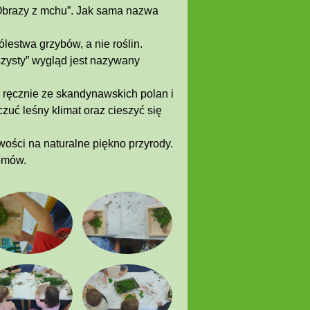
 Obrazy z mchu”. Jak sama nazwa
estwa grzybów, a nie roślin.
szysty” wygląd jest nazywany
y ręcznie ze skandynawskich polan i
uć leśny klimat oraz cieszyć się
iwości na naturalne piękno przyrody.
omów.