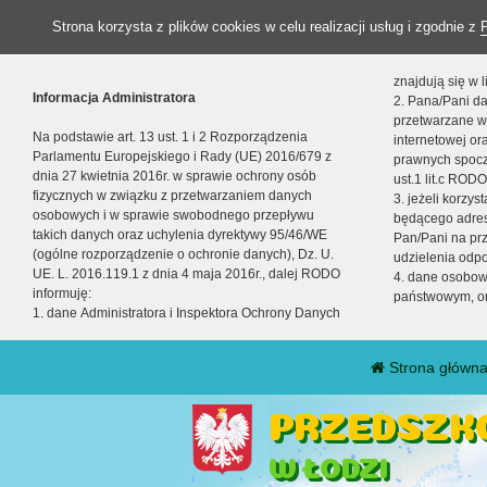
Strona korzysta z plików cookies w celu realizacji usług i zgodnie z
znajdują się w
Informacja Administratora
2. Pana/Pani da
przetwarzane w
Na podstawie art. 13 ust. 1 i 2 Rozporządzenia
internetowej o
Parlamentu Europejskiego i Rady (UE) 2016/679 z
prawnych spocz
dnia 27 kwietnia 2016r. w sprawie ochrony osób
ust.1 lit.c RODO
fizycznych w związku z przetwarzaniem danych
3. jeżeli korzy
osobowych i w sprawie swobodnego przepływu
będącego adres
takich danych oraz uchylenia dyrektywy 95/46/WE
Pan/Pani na pr
(ogólne rozporządzenie o ochronie danych), Dz. U.
udzielenia odp
UE. L. 2016.119.1 z dnia 4 maja 2016r., dalej RODO
4. dane osobo
informuję:
państwowym, or
1. dane Administratora i Inspektora Ochrony Danych
Strona główn
PRZEDSZKO
W ŁODZI