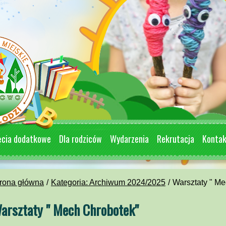
ęcia dodatkowe
Dla rodziców
Wydarzenia
Rekrutacja
Konta
rona główna
Kategoria: Archiwum 2024/2025
Warsztaty " M
arsztaty " Mech Chrobotek"