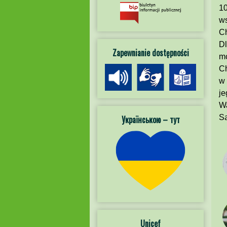
10
ws
Ch
Dl
Zapewnianie dostępności
m
Ch
w 
je
Wa
Sa
Українською – тут
Unicef