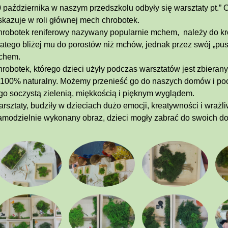
 października w naszym przedszkolu odbyły się warsztaty pt.”
kazuje w roli głównej mech chrobotek.
robotek reniferowy nazywany popularnie mchem, należy do król
atego bliżej mu do porostów niż mchów, jednak przez swój „pu
chem.
robotek, którego dzieci użyły podczas warsztatów jest zbieran
100% naturalny. Możemy przenieść go do naszych domów i pocz
go soczystą zielenią, miękkością i pięknym wyglądem.
rsztaty, budziły w dzieciach dużo emocji, kreatywności i wrażl
modzielnie wykonany obraz, dzieci mogły zabrać do swoich d