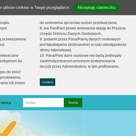
o plików cookies w Twojej przeglądarce.
Akceptuję ciasteczka
orządu
do wniesienia sprzeciwu wobec przetwarzania,
onym
8. ma Pan/Pani prawo wniesienia skargi do Prezesa
Urzędu Ochrony Danych Osobowych,
dą przekazywane
9. podanie przez Pana/Panią danych osobowych
cji
jest fakultatywne (dobrowolne) w celu udostępnienia
strony internetowej,
zetwarzane
10. Pana/Pani dane osobowe nie będą podlegały
niezbędnym do
zautomatyzowanym procesom podejmowania
decyzji przez Administratora, w tym profilowaniu.
ępu do treści
prostowania,
zamknij
zania lub prawo
ratora
Fraza