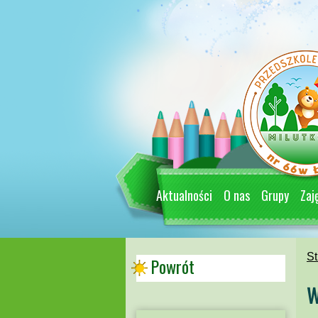
Aktualności
O nas
Grupy
Zaj
St
Powrót
W