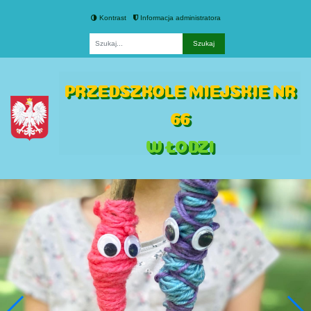
Kontrast
Informacja administratora
Fraza
PRZEDSZKOLE MIEJSKIE NR
66
W ŁODZI