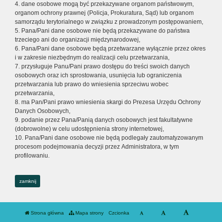
4. dane osobowe mogą być przekazywane organom państwowym,
organom ochrony prawnej (Policja, Prokuratura, Sąd) lub organom
samorządu terytorialnego w związku z prowadzonym postępowaniem,
5. Pana/Pani dane osobowe nie będą przekazywane do państwa
trzeciego ani do organizacji międzynarodowej,
6. Pana/Pani dane osobowe będą przetwarzane wyłącznie przez okres
i w zakresie niezbędnym do realizacji celu przetwarzania,
7. przysługuje Panu/Pani prawo dostępu do treści swoich danych
osobowych oraz ich sprostowania, usunięcia lub ograniczenia
przetwarzania lub prawo do wniesienia sprzeciwu wobec
przetwarzania,
8. ma Pan/Pani prawo wniesienia skargi do Prezesa Urzędu Ochrony
Danych Osobowych,
9. podanie przez Pana/Panią danych osobowych jest fakultatywne
(dobrowolne) w celu udostępnienia strony internetowej,
10. Pana/Pani dane osobowe nie będą podlegały zautomatyzowanym
procesom podejmowania decyzji przez Administratora, w tym
profilowaniu.
zamknij
Strona główna
Mapa strony
Czcionka