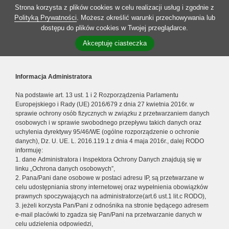
Strona korzysta z plików cookies w celu realizacji usług i zgodnie z
Polityką Prywatności
. Możesz określić warunki przechowywania lub
dostępu do plików cookies w Twojej przeglądarce.
Akceptuję ciasteczka
Informacja Administratora
Na podstawie art. 13 ust. 1 i 2 Rozporządzenia Parlamentu
Europejskiego i Rady (UE) 2016/679 z dnia 27 kwietnia 2016r. w
sprawie ochrony osób fizycznych w związku z przetwarzaniem danych
osobowych i w sprawie swobodnego przepływu takich danych oraz
uchylenia dyrektywy 95/46/WE (ogólne rozporządzenie o ochronie
danych), Dz. U. UE. L. 2016.119.1 z dnia 4 maja 2016r., dalej RODO
informuję:
1. dane Administratora i Inspektora Ochrony Danych znajdują się w
linku „Ochrona danych osobowych”,
2. Pana/Pani dane osobowe w postaci adresu IP, są przetwarzane w
celu udostępniania strony internetowej oraz wypełnienia obowiązków
prawnych spoczywających na administratorze(art.6 ust.1 lit.c RODO),
3. jeżeli korzysta Pan/Pani z odnośnika na stronie będącego adresem
e-mail placówki to zgadza się Pan/Pani na przetwarzanie danych w
celu udzielenia odpowiedzi,