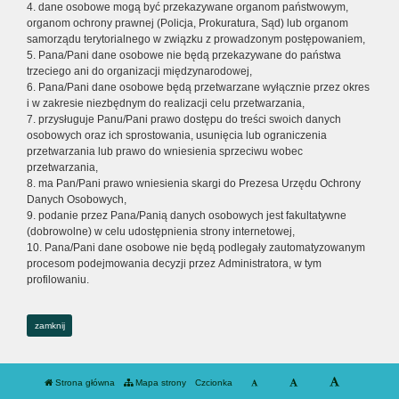
4. dane osobowe mogą być przekazywane organom państwowym,
organom ochrony prawnej (Policja, Prokuratura, Sąd) lub organom
samorządu terytorialnego w związku z prowadzonym postępowaniem,
5. Pana/Pani dane osobowe nie będą przekazywane do państwa
trzeciego ani do organizacji międzynarodowej,
6. Pana/Pani dane osobowe będą przetwarzane wyłącznie przez okres
i w zakresie niezbędnym do realizacji celu przetwarzania,
7. przysługuje Panu/Pani prawo dostępu do treści swoich danych
osobowych oraz ich sprostowania, usunięcia lub ograniczenia
przetwarzania lub prawo do wniesienia sprzeciwu wobec
przetwarzania,
8. ma Pan/Pani prawo wniesienia skargi do Prezesa Urzędu Ochrony
Danych Osobowych,
9. podanie przez Pana/Panią danych osobowych jest fakultatywne
(dobrowolne) w celu udostępnienia strony internetowej,
10. Pana/Pani dane osobowe nie będą podlegały zautomatyzowanym
procesom podejmowania decyzji przez Administratora, w tym
profilowaniu.
zamknij
Strona główna
Mapa strony
Czcionka