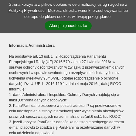
Strona korzysta z plików cookies w celu realizacji usług i zgodnie z
Polityką Prywatności
. Możesz określić warunki przechowywania lub
dostępu do plików cookies w Twojej przeglądarce.
Akceptuję ciasteczka
Informacja Administratora
Na podstawie art. 13 ust. 1 i 2 Rozporządzenia Parlamentu
Europejskiego i Rady (UE) 2016/679 z dnia 27 kwietnia 2016r. w
sprawie ochrony osób fizycznych w związku z przetwarzaniem danych
osobowych i w sprawie swobodnego przepływu takich danych oraz
uchylenia dyrektywy 95/46/WE (ogólne rozporządzenie o ochronie
danych), Dz. U. UE. L. 2016.119.1 z dnia 4 maja 2016r., dalej RODO
informuję:
1. dane Administratora i Inspektora Ochrony Danych znajdują się w
linku „Ochrona danych osobowych”,
2. Pana/Pani dane osobowe w postaci adresu IP, są przetwarzane w
celu udostępniania strony internetowej oraz wypełnienia obowiązków
prawnych spoczywających na administratorze(art.6 ust.1 lit.c RODO),
3. jeżeli korzysta Pan/Pani z odnośnika na stronie będącego adresem
e-mail placówki to zgadza się Pan/Pani na przetwarzanie danych w
celu udzielenia odpowiedzi,