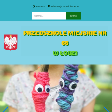
Kontrast
Informacja administratora
Fraza
PRZEDSZKOLE MIEJSKIE NR
66
W ŁODZI