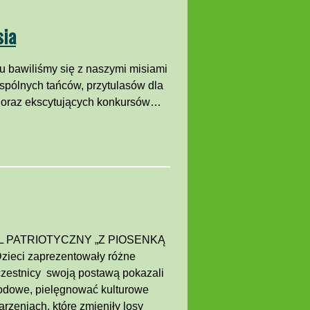
sia
u bawiliśmy się z naszymi misiami
wspólnych tańców, przytulasów dla
ł oraz ekscytujących konkursów…
IWAL PATRIOTYCZNY „Z PIOSENKĄ
eci zaprezentowały różne
uczestnicy swoją postawą pokazali
odowe, pielęgnować kulturowe
rzeniach, które zmieniły losy