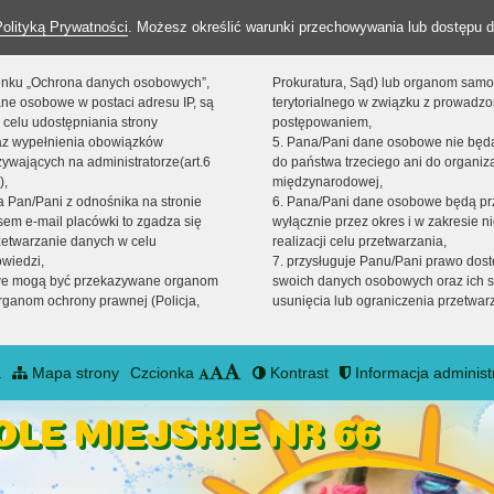
Polityką Prywatności
. Możesz określić warunki przechowywania lub dostępu d
 linku „Ochrona danych osobowych”,
Prokuratura, Sąd) lub organom sam
ne osobowe w postaci adresu IP, są
terytorialnego w związku z prowadz
 celu udostępniania strony
postępowaniem,
raz wypełnienia obowiązków
5. Pana/Pani dane osobowe nie bę
ywających na administratorze(art.6
do państwa trzeciego ani do organiza
),
międzynarodowej,
sta Pan/Pani z odnośnika na stronie
6. Pana/Pani dane osobowe będą pr
em e-mail placówki to zgadza się
wyłącznie przez okres i w zakresie 
zetwarzanie danych w celu
realizacji celu przetwarzania,
owiedzi,
7. przysługuje Panu/Pani prawo dost
we mogą być przekazywane organom
swoich danych osobowych oraz ich s
ganom ochrony prawnej (Policja,
usunięcia lub ograniczenia przetwar
a
Mapa strony
Czcionka
Kontrast
Informacja administ
LE MIEJSKIE NR 66