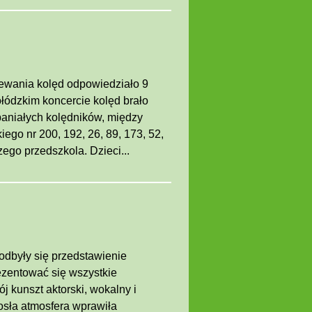
ewania kolęd odpowiedziało 9
ołódzkim koncercie kolęd brało
paniałych kolędników, między
iego nr 200, 192, 26, 89, 173, 52,
zego przedszkola. Dzieci...
dbyły się przedstawienie
ezentować się wszystkie
j kunszt aktorski, wokalny i
osła atmosfera wprawiła