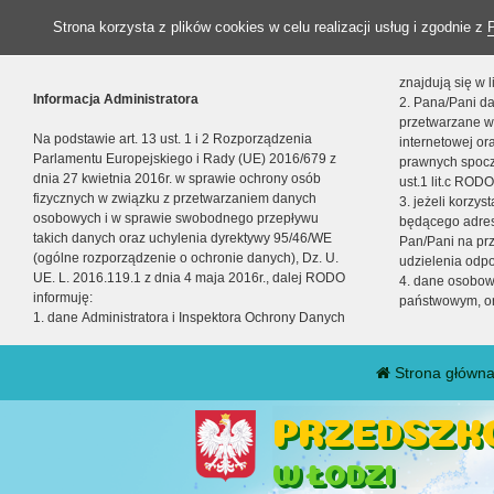
Strona korzysta z plików cookies w celu realizacji usług i zgodnie z
znajdują się w
Informacja Administratora
2. Pana/Pani da
przetwarzane w
Na podstawie art. 13 ust. 1 i 2 Rozporządzenia
internetowej o
Parlamentu Europejskiego i Rady (UE) 2016/679 z
prawnych spocz
dnia 27 kwietnia 2016r. w sprawie ochrony osób
ust.1 lit.c RODO
fizycznych w związku z przetwarzaniem danych
3. jeżeli korzy
osobowych i w sprawie swobodnego przepływu
będącego adres
takich danych oraz uchylenia dyrektywy 95/46/WE
Pan/Pani na pr
(ogólne rozporządzenie o ochronie danych), Dz. U.
udzielenia odp
UE. L. 2016.119.1 z dnia 4 maja 2016r., dalej RODO
4. dane osobo
informuję:
państwowym, or
1. dane Administratora i Inspektora Ochrony Danych
Strona główn
PRZEDSZKO
W ŁODZI