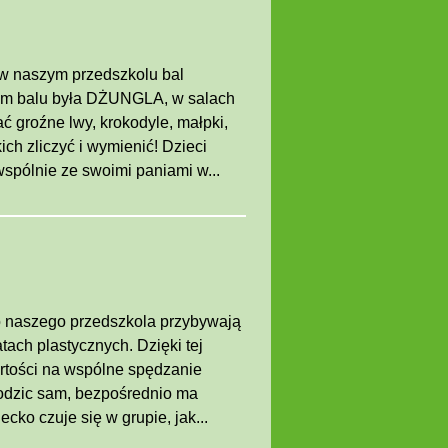
 w naszym przedszkolu bal
m balu była DŻUNGLA, w salach
 groźne lwy, krokodyle, małpki,
ich zliczyć i wymienić! Dzieci
wspólnie ze swoimi paniami w...
do naszego przedszkola przybywają
tach plastycznych. Dzięki tej
artości na wspólne spędzanie
rodzic sam, bezpośrednio ma
cko czuje się w grupie, jak...