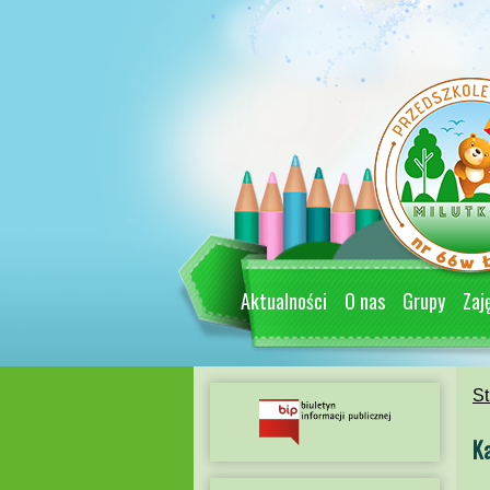
Aktualności
O nas
Grupy
Zaj
St
K