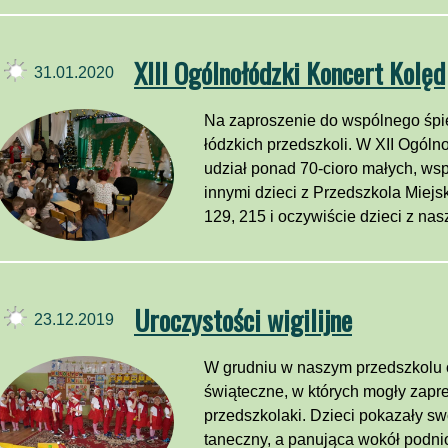
XIII Ogólnołódzki Koncert Kolęd
31.01.2020
Na zaproszenie do wspólnego śpi
łódzkich przedszkoli. W XII Ogóln
udział ponad 70-cioro małych, ws
innymi dzieci z Przedszkola Miejsk
129, 215 i oczywiście dzieci z nas
Uroczystości wigilijne
23.12.2019
W grudniu w naszym przedszkolu o
świąteczne, w których mogły zapr
przedszkolaki. Dzieci pokazały swó
taneczny, a panująca wokół podni