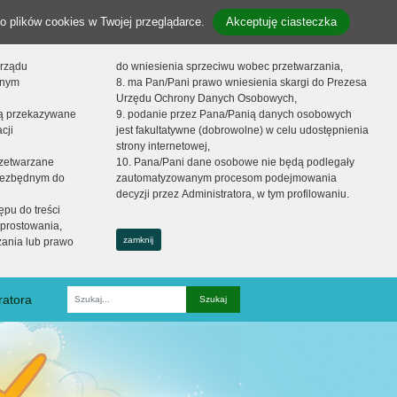
o plików cookies w Twojej przeglądarce.
Akceptuję ciasteczka
orządu
do wniesienia sprzeciwu wobec przetwarzania,
onym
8. ma Pan/Pani prawo wniesienia skargi do Prezesa
Urzędu Ochrony Danych Osobowych,
dą przekazywane
9. podanie przez Pana/Panią danych osobowych
cji
jest fakultatywne (dobrowolne) w celu udostępnienia
strony internetowej,
zetwarzane
10. Pana/Pani dane osobowe nie będą podlegały
niezbędnym do
zautomatyzowanym procesom podejmowania
decyzji przez Administratora, w tym profilowaniu.
ępu do treści
prostowania,
zamknij
zania lub prawo
ratora
Fraza