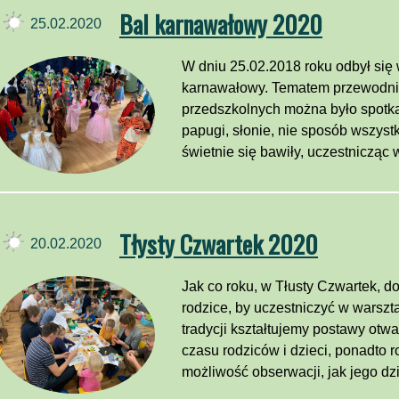
Bal karnawałowy 2020
25.02.2020
W dniu 25.02.2018 roku odbył się
karnawałowy. Tematem przewodni
przedszkolnych można było spotkać
papugi, słonie, nie sposób wszystk
świetnie się bawiły, uczestnicząc 
Tłysty Czwartek 2020
20.02.2020
Jak co roku, w Tłusty Czwartek, 
rodzice, by uczestniczyć w warszta
tradycji kształtujemy postawy otw
czasu rodziców i dzieci, ponadto 
możliwość obserwacji, jak jego dzie