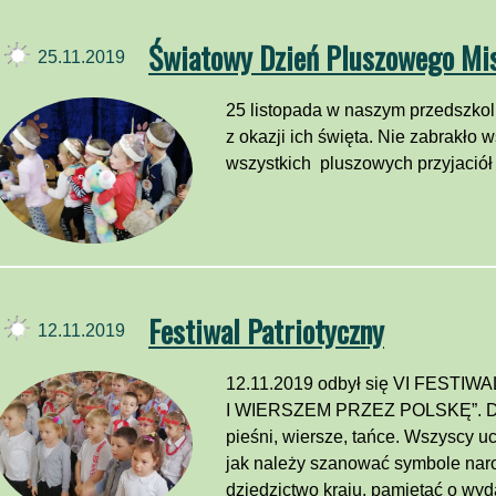
Światowy Dzień Pluszowego Mi
25.11.2019
25 listopada w naszym przedszkol
z okazji ich święta. Nie zabrakło 
wszystkich pluszowych przyjació
Festiwal Patriotyczny
12.11.2019
12.11.2019 odbył się VI FEST
I WIERSZEM PRZEZ POLSKĘ”. Dzi
pieśni, wiersze, tańce. Wszyscy 
jak należy szanować symbole nar
dziedzictwo kraju, pamiętać o wyda