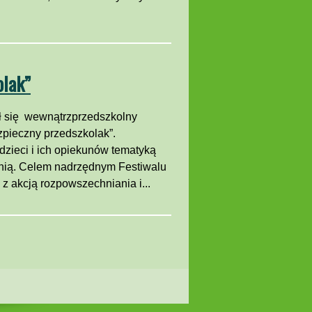
olak”
ył się wewnątrzprzedszkolny
ezpieczny przedszkolak”.
zieci i ich opiekunów tematyką
 nią. Celem nadrzędnym Festiwalu
z akcją rozpowszechniania i...