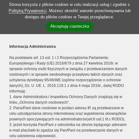
Strona korzysta z plików cookies w celu realizacji usług i zgodnie z
Polityką Prywatności
. Możesz określić warunki przechowywania lub
dostępu do plików cookies w Twojej przeglądarce.
Akceptuję ciasteczka
Informacja Administratora
Na podstawie art. 13 ust. 1 i 2 Rozporządzenia Parlamentu
Europejskiego i Rady (UE) 2016/679 z dnia 27 kwietnia 2016r. w
sprawie ochrony osób fizycznych w związku z przetwarzaniem danych
osobowych i w sprawie swobodnego przepływu takich danych oraz
uchylenia dyrektywy 95/46/WE (ogólne rozporządzenie o ochronie
danych), Dz. U. UE. L. 2016.119.1 z dnia 4 maja 2016r., dalej RODO
informuję:
1. dane Administratora i Inspektora Ochrony Danych znajdują się w
linku „Ochrona danych osobowych”,
2. Pana/Pani dane osobowe w postaci adresu IP, są przetwarzane w
celu udostępniania strony internetowej oraz wypełnienia obowiązków
prawnych spoczywających na administratorze(art.6 ust.1 lit.c RODO),
3. jeżeli korzysta Pan/Pani z odnośnika na stronie będącego adresem
e-mail placówki to zgadza się Pan/Pani na przetwarzanie danych w
celu udzielenia odpowiedzi,