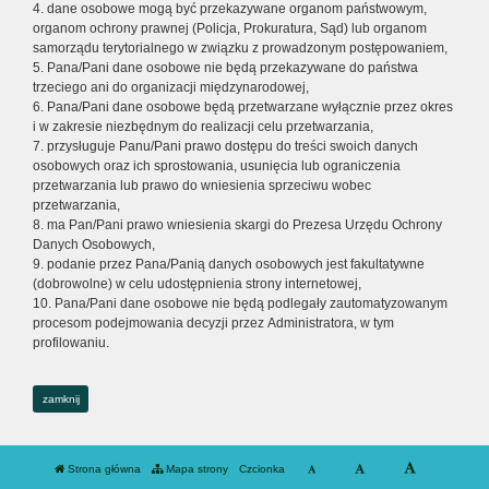
4. dane osobowe mogą być przekazywane organom państwowym,
organom ochrony prawnej (Policja, Prokuratura, Sąd) lub organom
samorządu terytorialnego w związku z prowadzonym postępowaniem,
5. Pana/Pani dane osobowe nie będą przekazywane do państwa
trzeciego ani do organizacji międzynarodowej,
6. Pana/Pani dane osobowe będą przetwarzane wyłącznie przez okres
i w zakresie niezbędnym do realizacji celu przetwarzania,
7. przysługuje Panu/Pani prawo dostępu do treści swoich danych
osobowych oraz ich sprostowania, usunięcia lub ograniczenia
przetwarzania lub prawo do wniesienia sprzeciwu wobec
przetwarzania,
8. ma Pan/Pani prawo wniesienia skargi do Prezesa Urzędu Ochrony
Danych Osobowych,
9. podanie przez Pana/Panią danych osobowych jest fakultatywne
(dobrowolne) w celu udostępnienia strony internetowej,
10. Pana/Pani dane osobowe nie będą podlegały zautomatyzowanym
procesom podejmowania decyzji przez Administratora, w tym
profilowaniu.
zamknij
Strona główna
Mapa strony
Czcionka