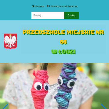
Kontrast
Informacja administratora
Fraza
PRZEDSZKOLE MIEJSKIE NR
66
W ŁODZI