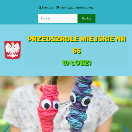
Kontrast
Informacja administratora
Fraza
PRZEDSZKOLE MIEJSKIE NR
66
W ŁODZI