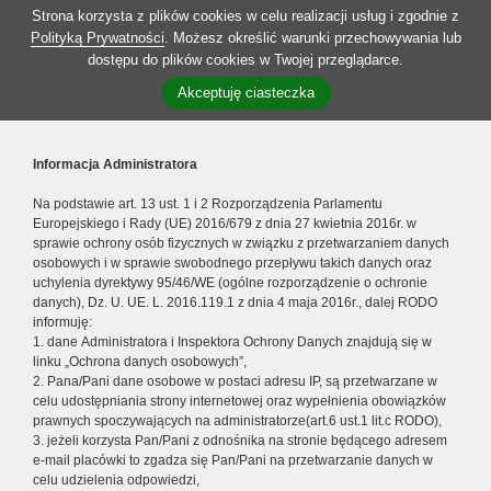
Strona korzysta z plików cookies w celu realizacji usług i zgodnie z
Polityką Prywatności
. Możesz określić warunki przechowywania lub
dostępu do plików cookies w Twojej przeglądarce.
Akceptuję ciasteczka
Informacja Administratora
Na podstawie art. 13 ust. 1 i 2 Rozporządzenia Parlamentu
Europejskiego i Rady (UE) 2016/679 z dnia 27 kwietnia 2016r. w
sprawie ochrony osób fizycznych w związku z przetwarzaniem danych
osobowych i w sprawie swobodnego przepływu takich danych oraz
uchylenia dyrektywy 95/46/WE (ogólne rozporządzenie o ochronie
danych), Dz. U. UE. L. 2016.119.1 z dnia 4 maja 2016r., dalej RODO
informuję:
1. dane Administratora i Inspektora Ochrony Danych znajdują się w
linku „Ochrona danych osobowych”,
2. Pana/Pani dane osobowe w postaci adresu IP, są przetwarzane w
celu udostępniania strony internetowej oraz wypełnienia obowiązków
prawnych spoczywających na administratorze(art.6 ust.1 lit.c RODO),
3. jeżeli korzysta Pan/Pani z odnośnika na stronie będącego adresem
e-mail placówki to zgadza się Pan/Pani na przetwarzanie danych w
celu udzielenia odpowiedzi,