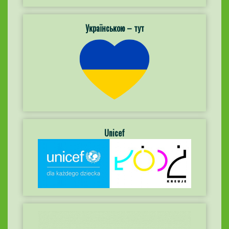
Українською – тут
Unicef