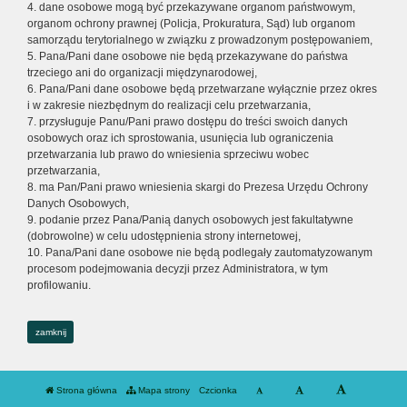
4. dane osobowe mogą być przekazywane organom państwowym,
organom ochrony prawnej (Policja, Prokuratura, Sąd) lub organom
samorządu terytorialnego w związku z prowadzonym postępowaniem,
5. Pana/Pani dane osobowe nie będą przekazywane do państwa
trzeciego ani do organizacji międzynarodowej,
6. Pana/Pani dane osobowe będą przetwarzane wyłącznie przez okres
i w zakresie niezbędnym do realizacji celu przetwarzania,
7. przysługuje Panu/Pani prawo dostępu do treści swoich danych
osobowych oraz ich sprostowania, usunięcia lub ograniczenia
przetwarzania lub prawo do wniesienia sprzeciwu wobec
przetwarzania,
8. ma Pan/Pani prawo wniesienia skargi do Prezesa Urzędu Ochrony
Danych Osobowych,
9. podanie przez Pana/Panią danych osobowych jest fakultatywne
(dobrowolne) w celu udostępnienia strony internetowej,
10. Pana/Pani dane osobowe nie będą podlegały zautomatyzowanym
procesom podejmowania decyzji przez Administratora, w tym
profilowaniu.
zamknij
Strona główna
Mapa strony
Czcionka