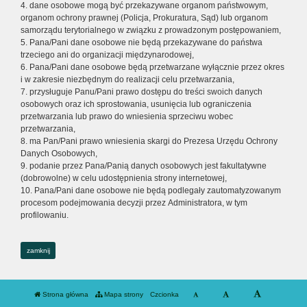
4. dane osobowe mogą być przekazywane organom państwowym,
organom ochrony prawnej (Policja, Prokuratura, Sąd) lub organom
samorządu terytorialnego w związku z prowadzonym postępowaniem,
5. Pana/Pani dane osobowe nie będą przekazywane do państwa
trzeciego ani do organizacji międzynarodowej,
6. Pana/Pani dane osobowe będą przetwarzane wyłącznie przez okres
i w zakresie niezbędnym do realizacji celu przetwarzania,
7. przysługuje Panu/Pani prawo dostępu do treści swoich danych
osobowych oraz ich sprostowania, usunięcia lub ograniczenia
przetwarzania lub prawo do wniesienia sprzeciwu wobec
przetwarzania,
8. ma Pan/Pani prawo wniesienia skargi do Prezesa Urzędu Ochrony
Danych Osobowych,
9. podanie przez Pana/Panią danych osobowych jest fakultatywne
(dobrowolne) w celu udostępnienia strony internetowej,
10. Pana/Pani dane osobowe nie będą podlegały zautomatyzowanym
procesom podejmowania decyzji przez Administratora, w tym
profilowaniu.
zamknij
Strona główna
Mapa strony
Czcionka