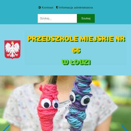
Kontrast
Informacja administratora
Fraza
PRZEDSZKOLE MIEJSKIE NR
66
W ŁODZI