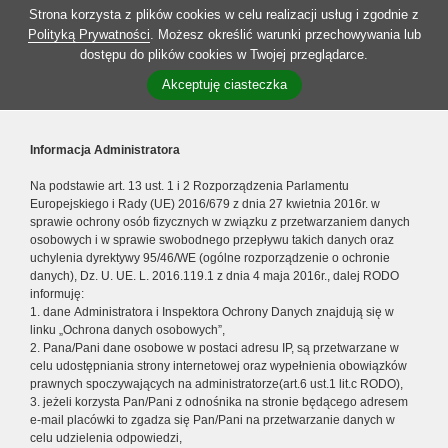
Strona korzysta z plików cookies w celu realizacji usług i zgodnie z
Polityką Prywatności
. Możesz określić warunki przechowywania lub
dostępu do plików cookies w Twojej przeglądarce.
Akceptuję ciasteczka
Informacja Administratora
Na podstawie art. 13 ust. 1 i 2 Rozporządzenia Parlamentu
Europejskiego i Rady (UE) 2016/679 z dnia 27 kwietnia 2016r. w
sprawie ochrony osób fizycznych w związku z przetwarzaniem danych
osobowych i w sprawie swobodnego przepływu takich danych oraz
uchylenia dyrektywy 95/46/WE (ogólne rozporządzenie o ochronie
danych), Dz. U. UE. L. 2016.119.1 z dnia 4 maja 2016r., dalej RODO
informuję:
1. dane Administratora i Inspektora Ochrony Danych znajdują się w
linku „Ochrona danych osobowych”,
2. Pana/Pani dane osobowe w postaci adresu IP, są przetwarzane w
celu udostępniania strony internetowej oraz wypełnienia obowiązków
prawnych spoczywających na administratorze(art.6 ust.1 lit.c RODO),
3. jeżeli korzysta Pan/Pani z odnośnika na stronie będącego adresem
e-mail placówki to zgadza się Pan/Pani na przetwarzanie danych w
celu udzielenia odpowiedzi,