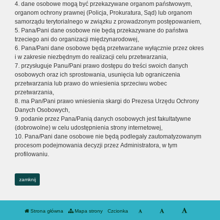
4. dane osobowe mogą być przekazywane organom państwowym,
organom ochrony prawnej (Policja, Prokuratura, Sąd) lub organom
samorządu terytorialnego w związku z prowadzonym postępowaniem,
5. Pana/Pani dane osobowe nie będą przekazywane do państwa
trzeciego ani do organizacji międzynarodowej,
6. Pana/Pani dane osobowe będą przetwarzane wyłącznie przez okres
i w zakresie niezbędnym do realizacji celu przetwarzania,
7. przysługuje Panu/Pani prawo dostępu do treści swoich danych
osobowych oraz ich sprostowania, usunięcia lub ograniczenia
przetwarzania lub prawo do wniesienia sprzeciwu wobec
przetwarzania,
8. ma Pan/Pani prawo wniesienia skargi do Prezesa Urzędu Ochrony
Danych Osobowych,
9. podanie przez Pana/Panią danych osobowych jest fakultatywne
(dobrowolne) w celu udostępnienia strony internetowej,
10. Pana/Pani dane osobowe nie będą podlegały zautomatyzowanym
procesom podejmowania decyzji przez Administratora, w tym
profilowaniu.
zamknij
Strona główna
Mapa strony
Czcionka