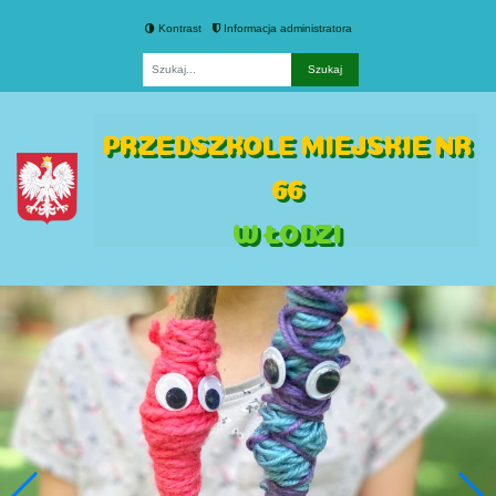
Kontrast
Informacja administratora
Fraza
PRZEDSZKOLE MIEJSKIE NR
66
W ŁODZI