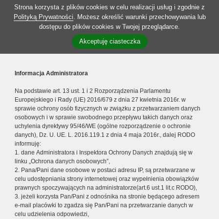
Strona korzysta z plików cookies w celu realizacji usług i zgodnie z
Polityką Prywatności
. Możesz określić warunki przechowywania lub
dostępu do plików cookies w Twojej przeglądarce.
Akceptuję ciasteczka
Informacja Administratora
Na podstawie art. 13 ust. 1 i 2 Rozporządzenia Parlamentu
Europejskiego i Rady (UE) 2016/679 z dnia 27 kwietnia 2016r. w
sprawie ochrony osób fizycznych w związku z przetwarzaniem danych
osobowych i w sprawie swobodnego przepływu takich danych oraz
uchylenia dyrektywy 95/46/WE (ogólne rozporządzenie o ochronie
danych), Dz. U. UE. L. 2016.119.1 z dnia 4 maja 2016r., dalej RODO
informuję:
1. dane Administratora i Inspektora Ochrony Danych znajdują się w
linku „Ochrona danych osobowych”,
2. Pana/Pani dane osobowe w postaci adresu IP, są przetwarzane w
celu udostępniania strony internetowej oraz wypełnienia obowiązków
prawnych spoczywających na administratorze(art.6 ust.1 lit.c RODO),
3. jeżeli korzysta Pan/Pani z odnośnika na stronie będącego adresem
e-mail placówki to zgadza się Pan/Pani na przetwarzanie danych w
celu udzielenia odpowiedzi,