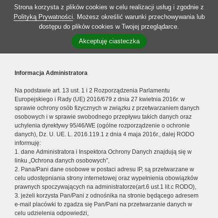
Strona korzysta z plików cookies w celu realizacji usług i zgodnie z
Polityką Prywatności
. Możesz określić warunki przechowywania lub
dostępu do plików cookies w Twojej przeglądarce.
Akceptuję ciasteczka
Informacja Administratora
Na podstawie art. 13 ust. 1 i 2 Rozporządzenia Parlamentu
Europejskiego i Rady (UE) 2016/679 z dnia 27 kwietnia 2016r. w
sprawie ochrony osób fizycznych w związku z przetwarzaniem danych
osobowych i w sprawie swobodnego przepływu takich danych oraz
uchylenia dyrektywy 95/46/WE (ogólne rozporządzenie o ochronie
danych), Dz. U. UE. L. 2016.119.1 z dnia 4 maja 2016r., dalej RODO
informuję:
1. dane Administratora i Inspektora Ochrony Danych znajdują się w
linku „Ochrona danych osobowych”,
2. Pana/Pani dane osobowe w postaci adresu IP, są przetwarzane w
celu udostępniania strony internetowej oraz wypełnienia obowiązków
prawnych spoczywających na administratorze(art.6 ust.1 lit.c RODO),
3. jeżeli korzysta Pan/Pani z odnośnika na stronie będącego adresem
e-mail placówki to zgadza się Pan/Pani na przetwarzanie danych w
celu udzielenia odpowiedzi,