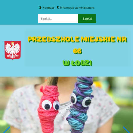
Kontrast
Informacja administratora
Fraza
PRZEDSZKOLE MIEJSKIE NR
66
W ŁODZI