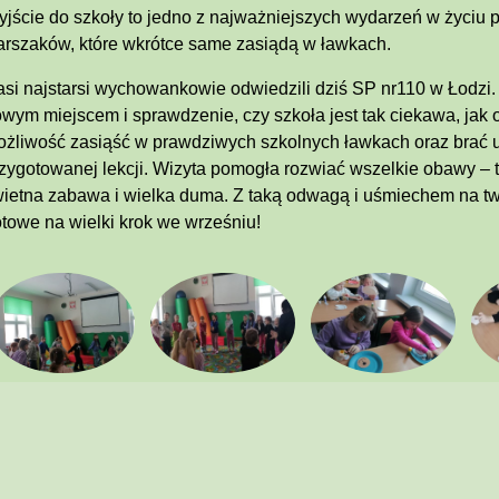
jście do szkoły to jedno z najważniejszych wydarzeń w życiu 
arszaków, które wkrótce same zasiądą w ławkach.
si najstarsi wychowankowie odwiedzili dziś SP nr110 w Łodzi.
wym miejscem i sprawdzenie, czy szkoła jest tak ciekawa, jak o
żliwość zasiąść w prawdziwych szkolnych ławkach oraz brać ud
zygotowanej lekcji. Wizyta pomogła rozwiać wszelkie obawy – t
ietna zabawa i wielka duma. Z taką odwagą i uśmiechem na tw
towe na wielki krok we wrześniu!