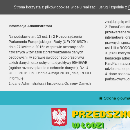
Strona korzysta z plików cookies w celu realizacji usług i zgodnie z
znajdują się w
Informacja Administratora
2. Pana/Pani da
przetwarzane w
Na podstawie art. 13 ust. 1 i 2 Rozporządzenia
internetowej o
Parlamentu Europejskiego i Rady (UE) 2016/679 z
prawnych spocz
dnia 27 kwietnia 2016r. w sprawie ochrony osób
ust.1 lit.c RODO
fizycznych w związku z przetwarzaniem danych
3. jeżeli korzy
osobowych i w sprawie swobodnego przepływu
będącego adres
takich danych oraz uchylenia dyrektywy 95/46/WE
Pan/Pani na pr
(ogólne rozporządzenie o ochronie danych), Dz. U.
udzielenia odp
UE. L. 2016.119.1 z dnia 4 maja 2016r., dalej RODO
4. dane osobo
informuję:
państwowym, or
1. dane Administratora i Inspektora Ochrony Danych
Strona główn
PRZEDSZKO
W ŁODZI