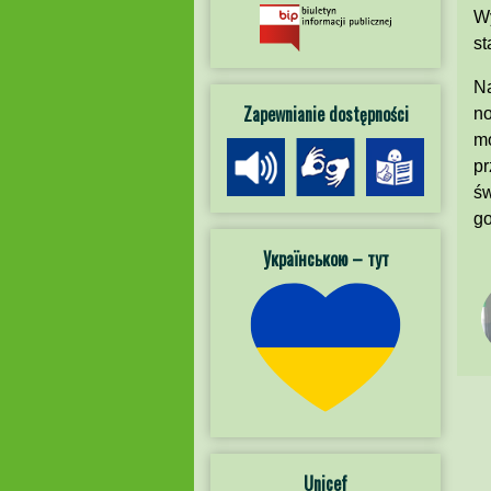
Wy
st
Na
Zapewnianie dostępności
no
mo
pr
św
go
Українською – тут
Unicef