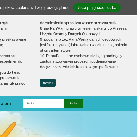
o plików cookies w Twojej przeglądarce.
Akceptuję ciasteczka
orządu
do wniesienia sprzeciwu wobec przetwarzania,
onym
8. ma Pan/Pani prawo wniesienia skargi do Prezesa
Urzędu Ochrony Danych Osobowych,
dą przekazywane
9. podanie przez Pana/Panią danych osobowych
cji
jest fakultatywne (dobrowolne) w celu udostępnienia
strony internetowej,
zetwarzane
10. Pana/Pani dane osobowe nie będą podlegały
niezbędnym do
zautomatyzowanym procesom podejmowania
decyzji przez Administratora, w tym profilowaniu.
ępu do treści
prostowania,
zamknij
zania lub prawo
ratora
Fraza