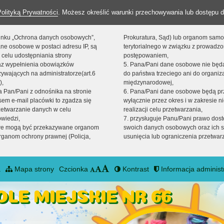
Polityką Prywatności
. Możesz określić warunki przechowywania lub dostępu d
 linku „Ochrona danych osobowych”,
Prokuratura, Sąd) lub organom sam
ne osobowe w postaci adresu IP, są
terytorialnego w związku z prowadz
 celu udostępniania strony
postępowaniem,
raz wypełnienia obowiązków
5. Pana/Pani dane osobowe nie bę
ywających na administratorze(art.6
do państwa trzeciego ani do organiza
),
międzynarodowej,
sta Pan/Pani z odnośnika na stronie
6. Pana/Pani dane osobowe będą pr
em e-mail placówki to zgadza się
wyłącznie przez okres i w zakresie 
zetwarzanie danych w celu
realizacji celu przetwarzania,
owiedzi,
7. przysługuje Panu/Pani prawo dost
we mogą być przekazywane organom
swoich danych osobowych oraz ich s
ganom ochrony prawnej (Policja,
usunięcia lub ograniczenia przetwar
a
Mapa strony
Czcionka
Kontrast
Informacja administ
LE MIEJSKIE NR 66