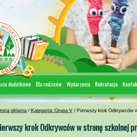
ęcia dodatkowe
Dla rodziców
Wydarzenia
Rekrutacja
Konta
rona główna
Kategoria: Grupa V
Pierwszy krok Odkrywców w 
ierwszy krok Odkrywców w stronę szkolnej p