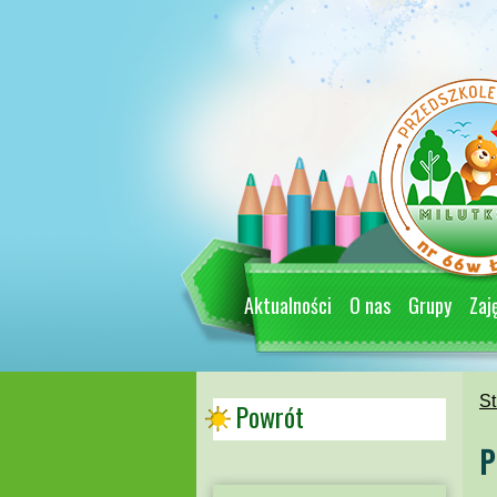
Aktualności
O nas
Grupy
Zaj
St
Powrót
P