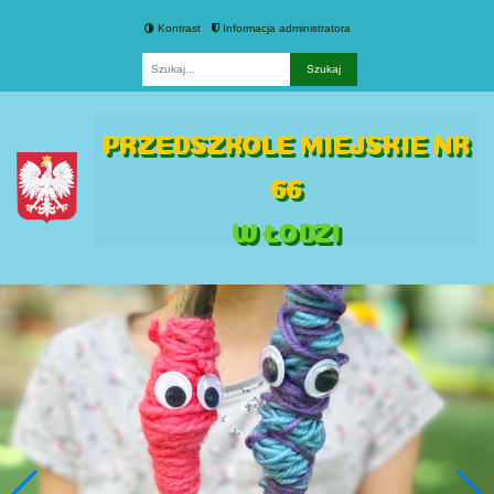
Kontrast
Informacja administratora
Fraza
PRZEDSZKOLE MIEJSKIE NR
66
W ŁODZI