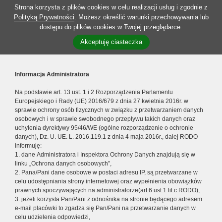
Strona korzysta z plików cookies w celu realizacji usług i zgodnie z
Polityką Prywatności
. Możesz określić warunki przechowywania lub
dostępu do plików cookies w Twojej przeglądarce.
Akceptuję ciasteczka
Informacja Administratora
Na podstawie art. 13 ust. 1 i 2 Rozporządzenia Parlamentu
Europejskiego i Rady (UE) 2016/679 z dnia 27 kwietnia 2016r. w
sprawie ochrony osób fizycznych w związku z przetwarzaniem danych
osobowych i w sprawie swobodnego przepływu takich danych oraz
uchylenia dyrektywy 95/46/WE (ogólne rozporządzenie o ochronie
danych), Dz. U. UE. L. 2016.119.1 z dnia 4 maja 2016r., dalej RODO
informuję:
1. dane Administratora i Inspektora Ochrony Danych znajdują się w
linku „Ochrona danych osobowych”,
2. Pana/Pani dane osobowe w postaci adresu IP, są przetwarzane w
celu udostępniania strony internetowej oraz wypełnienia obowiązków
prawnych spoczywających na administratorze(art.6 ust.1 lit.c RODO),
3. jeżeli korzysta Pan/Pani z odnośnika na stronie będącego adresem
e-mail placówki to zgadza się Pan/Pani na przetwarzanie danych w
celu udzielenia odpowiedzi,