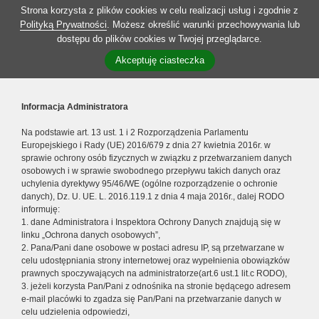
Strona korzysta z plików cookies w celu realizacji usług i zgodnie z
Polityką Prywatności
. Możesz określić warunki przechowywania lub
dostępu do plików cookies w Twojej przeglądarce.
Akceptuję ciasteczka
Informacja Administratora
Na podstawie art. 13 ust. 1 i 2 Rozporządzenia Parlamentu
Europejskiego i Rady (UE) 2016/679 z dnia 27 kwietnia 2016r. w
sprawie ochrony osób fizycznych w związku z przetwarzaniem danych
osobowych i w sprawie swobodnego przepływu takich danych oraz
uchylenia dyrektywy 95/46/WE (ogólne rozporządzenie o ochronie
danych), Dz. U. UE. L. 2016.119.1 z dnia 4 maja 2016r., dalej RODO
informuję:
1. dane Administratora i Inspektora Ochrony Danych znajdują się w
linku „Ochrona danych osobowych”,
2. Pana/Pani dane osobowe w postaci adresu IP, są przetwarzane w
celu udostępniania strony internetowej oraz wypełnienia obowiązków
prawnych spoczywających na administratorze(art.6 ust.1 lit.c RODO),
3. jeżeli korzysta Pan/Pani z odnośnika na stronie będącego adresem
e-mail placówki to zgadza się Pan/Pani na przetwarzanie danych w
celu udzielenia odpowiedzi,