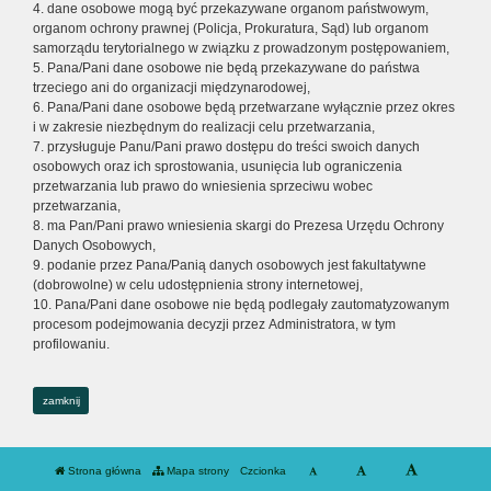
4. dane osobowe mogą być przekazywane organom państwowym,
organom ochrony prawnej (Policja, Prokuratura, Sąd) lub organom
samorządu terytorialnego w związku z prowadzonym postępowaniem,
5. Pana/Pani dane osobowe nie będą przekazywane do państwa
trzeciego ani do organizacji międzynarodowej,
6. Pana/Pani dane osobowe będą przetwarzane wyłącznie przez okres
i w zakresie niezbędnym do realizacji celu przetwarzania,
7. przysługuje Panu/Pani prawo dostępu do treści swoich danych
osobowych oraz ich sprostowania, usunięcia lub ograniczenia
przetwarzania lub prawo do wniesienia sprzeciwu wobec
przetwarzania,
8. ma Pan/Pani prawo wniesienia skargi do Prezesa Urzędu Ochrony
Danych Osobowych,
9. podanie przez Pana/Panią danych osobowych jest fakultatywne
(dobrowolne) w celu udostępnienia strony internetowej,
10. Pana/Pani dane osobowe nie będą podlegały zautomatyzowanym
procesom podejmowania decyzji przez Administratora, w tym
profilowaniu.
zamknij
Strona główna
Mapa strony
Czcionka