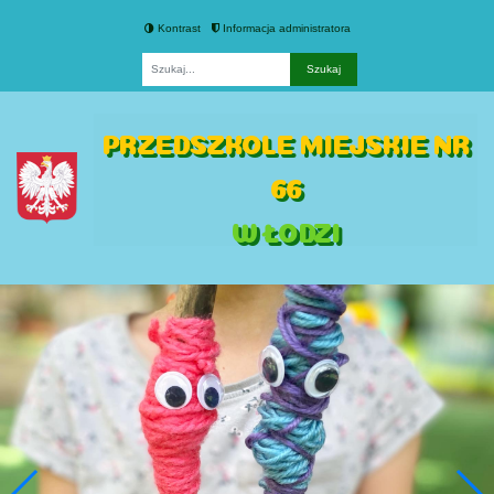
Kontrast
Informacja administratora
Fraza
PRZEDSZKOLE MIEJSKIE NR
66
W ŁODZI