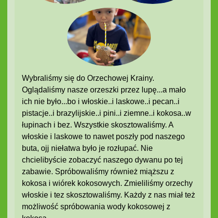
Wybraliśmy się do Orzechowej Krainy.
Oglądaliśmy nasze orzeszki przez lupę...a mało
ich nie było...bo i włoskie..i laskowe..i pecan..i
pistacje..i brazylijskie..i pini..i ziemne..i kokosa..w
łupinach i bez. Wszystkie skosztowaliśmy. A
włoskie i laskowe to nawet poszły pod naszego
buta, ojj niełatwa było je rozłupać. Nie
chcielibyście zobaczyć naszego dywanu po tej
zabawie. Spróbowaliśmy również miąższu z
kokosa i wiórek kokosowych. Zmieliliśmy orzechy
włoskie i tez skosztowaliśmy. Każdy z nas miał też
możliwość spróbowania wody kokosowej z