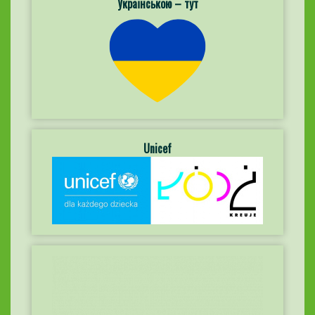
Українською – тут
Unicef