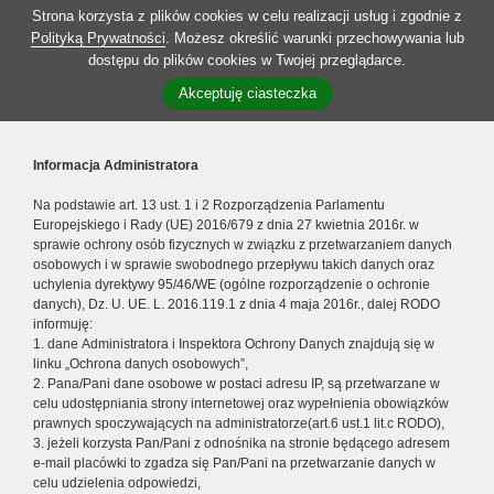
Strona korzysta z plików cookies w celu realizacji usług i zgodnie z
Polityką Prywatności
. Możesz określić warunki przechowywania lub
dostępu do plików cookies w Twojej przeglądarce.
Akceptuję ciasteczka
Informacja Administratora
Na podstawie art. 13 ust. 1 i 2 Rozporządzenia Parlamentu
Europejskiego i Rady (UE) 2016/679 z dnia 27 kwietnia 2016r. w
sprawie ochrony osób fizycznych w związku z przetwarzaniem danych
osobowych i w sprawie swobodnego przepływu takich danych oraz
uchylenia dyrektywy 95/46/WE (ogólne rozporządzenie o ochronie
danych), Dz. U. UE. L. 2016.119.1 z dnia 4 maja 2016r., dalej RODO
informuję:
1. dane Administratora i Inspektora Ochrony Danych znajdują się w
linku „Ochrona danych osobowych”,
2. Pana/Pani dane osobowe w postaci adresu IP, są przetwarzane w
celu udostępniania strony internetowej oraz wypełnienia obowiązków
prawnych spoczywających na administratorze(art.6 ust.1 lit.c RODO),
3. jeżeli korzysta Pan/Pani z odnośnika na stronie będącego adresem
e-mail placówki to zgadza się Pan/Pani na przetwarzanie danych w
celu udzielenia odpowiedzi,