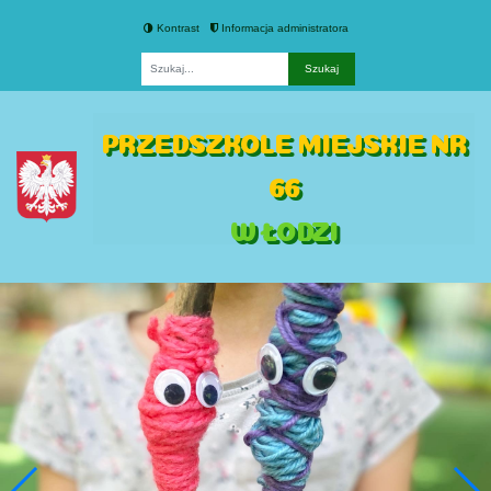
Kontrast
Informacja administratora
Fraza
PRZEDSZKOLE MIEJSKIE NR
66
W ŁODZI