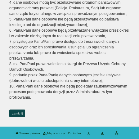
4. dane osobowe mogą być przekazywane organom państwowym,
organom ochrony prawnej (Policja, Prokuratura, Sąd) lub organom
samorządu terytorialnego w związku z prowadzonym postępowaniem,
5. Pana/Pani dane osobowe nie będą przekazywane do państwa
trzeciego ani do organizacji międzynarodowej,
6. Pana/Pani dane osobowe będą przetwarzane wyłącznie przez okres
i w zakresie niezbędnym do realizacji celu przetwarzania,
7. przysługuje Panu/Pani prawo dostępu do treści swoich danych
osobowych oraz ich sprostowania, usunięcia lub ograniczenia
przetwarzania lub prawo do wniesienia sprzeciwu wobec
przetwarzania,
8. ma Pan/Pani prawo wniesienia skargi do Prezesa Urzędu Ochrony
Danych Osobowych,
9. podanie przez Pana/Panią danych osobowych jest fakultatywne
(dobrowolne) w celu udostępnienia strony internetowej,
10. Pana/Pani dane osobowe nie będą podlegały zautomatyzowanym
procesom podejmowania decyzji przez Administratora, w tym
profilowaniu.
zamknij
Strona główna
Mapa strony
Czcionka