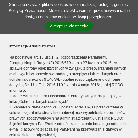
Strona korzysta z plików cookies w celu realizacji usług i zgodnie z
Polityką Prywatności
. Możesz określić warunki przechowywania lub
dostępu do plików cookies w Twojej przeglądarce.
Akceptuję ciasteczka
Informacja Administratora
Na podstawie art. 13 ust. 1 i 2 Rozporządzenia Parlamentu
Europejskiego i Rady (UE) 2016/679 z dnia 27 kwietnia 2016r. w
sprawie ochrony osób fizycznych w związku z przetwarzaniem danych
osobowych i w sprawie swobodnego przepływu takich danych oraz
uchylenia dyrektywy 95/46/WE (ogólne rozporządzenie o ochronie
danych), Dz. U. UE. L. 2016.119.1 z dnia 4 maja 2016r., dalej RODO
informuję:
1. dane Administratora i Inspektora Ochrony Danych znajdują się w
linku „Ochrona danych osobowych”,
2. Pana/Pani dane osobowe w postaci adresu IP, są przetwarzane w
celu udostępniania strony internetowej oraz wypełnienia obowiązków
prawnych spoczywających na administratorze(art.6 ust.1 lit.c RODO),
3. jeżeli korzysta Pan/Pani z odnośnika na stronie będącego adresem
e-mail placówki to zgadza się Pan/Pani na przetwarzanie danych w
celu udzielenia odpowiedzi,