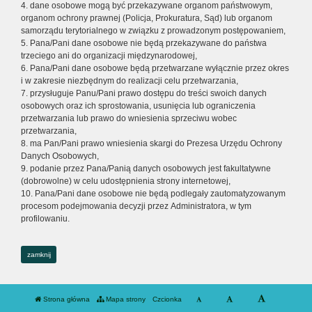
4. dane osobowe mogą być przekazywane organom państwowym,
organom ochrony prawnej (Policja, Prokuratura, Sąd) lub organom
samorządu terytorialnego w związku z prowadzonym postępowaniem,
5. Pana/Pani dane osobowe nie będą przekazywane do państwa
trzeciego ani do organizacji międzynarodowej,
6. Pana/Pani dane osobowe będą przetwarzane wyłącznie przez okres
i w zakresie niezbędnym do realizacji celu przetwarzania,
7. przysługuje Panu/Pani prawo dostępu do treści swoich danych
osobowych oraz ich sprostowania, usunięcia lub ograniczenia
przetwarzania lub prawo do wniesienia sprzeciwu wobec
przetwarzania,
8. ma Pan/Pani prawo wniesienia skargi do Prezesa Urzędu Ochrony
Danych Osobowych,
9. podanie przez Pana/Panią danych osobowych jest fakultatywne
(dobrowolne) w celu udostępnienia strony internetowej,
10. Pana/Pani dane osobowe nie będą podlegały zautomatyzowanym
procesom podejmowania decyzji przez Administratora, w tym
profilowaniu.
zamknij
Strona główna
Mapa strony
Czcionka