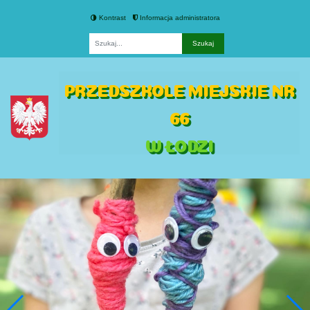
Kontrast
Informacja administratora
Fraza
PRZEDSZKOLE MIEJSKIE NR
66
W ŁODZI