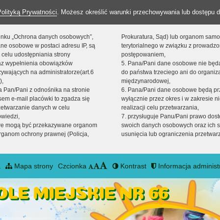
Polityką Prywatności
. Możesz określić warunki przechowywania lub dostępu d
 linku „Ochrona danych osobowych”,
Prokuratura, Sąd) lub organom sam
ne osobowe w postaci adresu IP, są
terytorialnego w związku z prowadz
 celu udostępniania strony
postępowaniem,
raz wypełnienia obowiązków
5. Pana/Pani dane osobowe nie bę
ywających na administratorze(art.6
do państwa trzeciego ani do organiza
),
międzynarodowej,
sta Pan/Pani z odnośnika na stronie
6. Pana/Pani dane osobowe będą pr
em e-mail placówki to zgadza się
wyłącznie przez okres i w zakresie 
zetwarzanie danych w celu
realizacji celu przetwarzania,
owiedzi,
7. przysługuje Panu/Pani prawo dost
we mogą być przekazywane organom
swoich danych osobowych oraz ich s
ganom ochrony prawnej (Policja,
usunięcia lub ograniczenia przetwar
a
Mapa strony
Czcionka
Kontrast
Informacja administ
LE MIEJSKIE NR 66