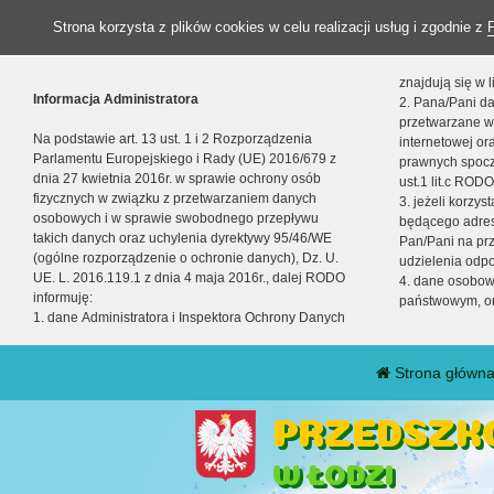
Strona korzysta z plików cookies w celu realizacji usług i zgodnie z
znajdują się w
Informacja Administratora
2. Pana/Pani da
przetwarzane w
Na podstawie art. 13 ust. 1 i 2 Rozporządzenia
internetowej o
Parlamentu Europejskiego i Rady (UE) 2016/679 z
prawnych spocz
dnia 27 kwietnia 2016r. w sprawie ochrony osób
ust.1 lit.c RODO
fizycznych w związku z przetwarzaniem danych
3. jeżeli korzy
osobowych i w sprawie swobodnego przepływu
będącego adres
takich danych oraz uchylenia dyrektywy 95/46/WE
Pan/Pani na pr
(ogólne rozporządzenie o ochronie danych), Dz. U.
udzielenia odp
UE. L. 2016.119.1 z dnia 4 maja 2016r., dalej RODO
4. dane osobo
informuję:
państwowym, or
1. dane Administratora i Inspektora Ochrony Danych
Strona główn
PRZEDSZKO
W ŁODZI