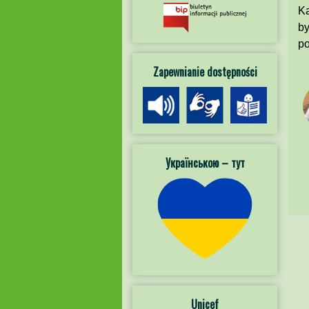
Ka
by
po
Zapewnianie dostępności
Українською – тут
Unicef