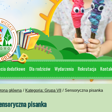
ęcia dodatkowe
Dla rodziców
Wydarzenia
Rekrutacja
Konta
rona główna
Kategoria: Grupa VII
Sensoryczna pisanka
ensoryczna pisanka