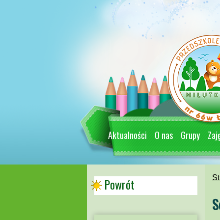
Aktualności
O nas
Grupy
Zaj
St
Powrót
S