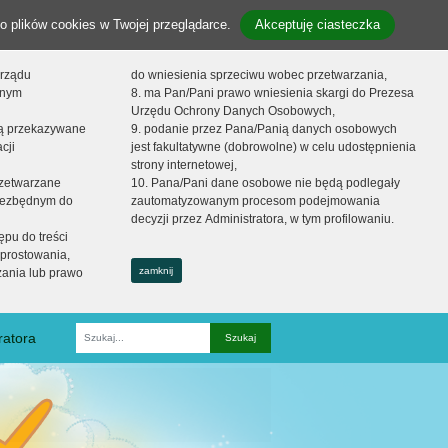
o plików cookies w Twojej przeglądarce.
Akceptuję ciasteczka
orządu
do wniesienia sprzeciwu wobec przetwarzania,
onym
8. ma Pan/Pani prawo wniesienia skargi do Prezesa
Urzędu Ochrony Danych Osobowych,
dą przekazywane
9. podanie przez Pana/Panią danych osobowych
cji
jest fakultatywne (dobrowolne) w celu udostępnienia
strony internetowej,
zetwarzane
10. Pana/Pani dane osobowe nie będą podlegały
niezbędnym do
zautomatyzowanym procesom podejmowania
decyzji przez Administratora, w tym profilowaniu.
ępu do treści
prostowania,
zamknij
zania lub prawo
ratora
Fraza